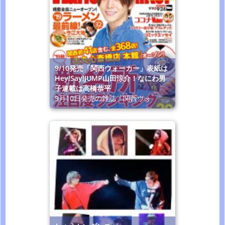
9/10発売「関西ウォーカー」表紙は
Hey!Say!JUMP山田涼介！なにわ男
子連載は高橋恭平
9月10日発売の雑誌「関西ウォ