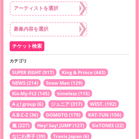
カテゴリ
SUPER EIGHT
(917)
King & Prince
(443)
NEWS
(214)
Snow Man
(129)
Kis-My-Ft2
(145)
timelesz
(115)
Aぇ! group
(6)
ジュニア
(317)
WEST.
(192)
A.B.C-Z
(36)
DOMOTO
(179)
KAT-TUN
(156)
嵐
(227)
Hey! Say! JUMP
(127)
SixTONES
(22)
なにわ男子
(39)
Travis Japan
(6)