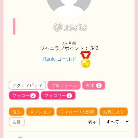
@usata
7ヶ月前
ジャニラブポイント： 343
Rank: ゴールド
アクティビティ
プロフィール
友達
2
フォロー
フォロワー
2
2
個人
メンション
フォロー中の投稿
お気に入り
表示:
友達