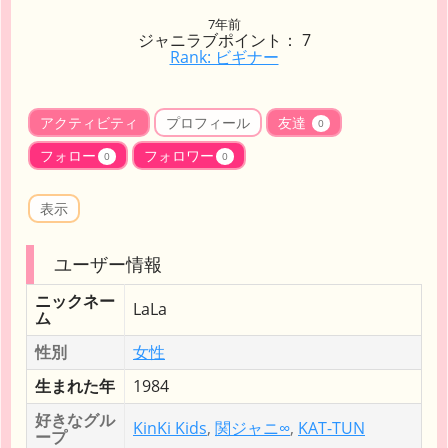
7年前
ジャニラブポイント： 7
Rank: ビギナー
アクティビティ
プロフィール
友達
0
フォロー
フォロワー
0
0
表示
ユーザー情報
ニックネー
LaLa
ム
性別
女性
生まれた年
1984
好きなグル
KinKi Kids
,
関ジャニ∞
,
KAT-TUN
ープ