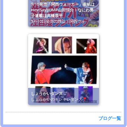
9/10発売「関西ウォーカー」表紙は
Hey!Say!JUMP山田涼介！なにわ男
子連載は高橋恭平
9月10日発売の雑誌「関西ウォ
しょうかいダンス
しょうかいのキレキレダンス
ブログ一覧