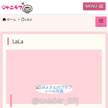
MENU
ホーム
>
LaLa
メニュ
ログイ
LaLa
ユーザ
検索
@tink04r_07j