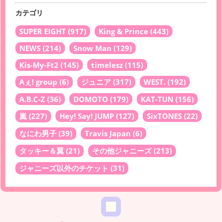
カテゴリ
SUPER EIGHT
(917)
King & Prince
(443)
NEWS
(214)
Snow Man
(129)
Kis-My-Ft2
(145)
timelesz
(115)
Aぇ! group
(6)
ジュニア
(317)
WEST.
(192)
A.B.C-Z
(36)
DOMOTO
(179)
KAT-TUN
(156)
嵐
(227)
Hey! Say! JUMP
(127)
SixTONES
(22)
なにわ男子
(39)
Travis Japan
(6)
タッキー＆翼
(21)
その他ジャニーズ
(213)
ジャニーズ以外のチケット
(31)