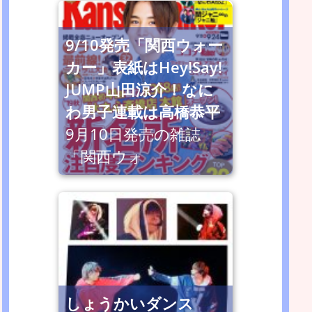
9/10発売「関西ウォー
カー」表紙はHey!Say!
JUMP山田涼介！なに
わ男子連載は高橋恭平
9月10日発売の雑誌
「関西ウォ
しょうかいダンス