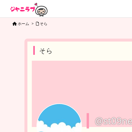
ホーム
>
そら
そら
@st09n