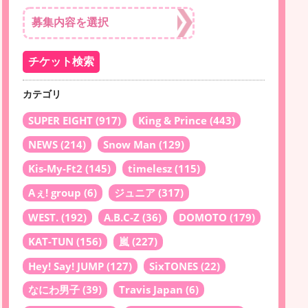
カテゴリ
SUPER EIGHT
(917)
King & Prince
(443)
NEWS
(214)
Snow Man
(129)
Kis-My-Ft2
(145)
timelesz
(115)
Aぇ! group
(6)
ジュニア
(317)
WEST.
(192)
A.B.C-Z
(36)
DOMOTO
(179)
KAT-TUN
(156)
嵐
(227)
Hey! Say! JUMP
(127)
SixTONES
(22)
なにわ男子
(39)
Travis Japan
(6)