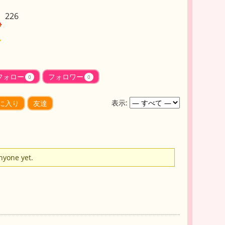
226
フォロー
フォロワー
0
0
表示:
に入り
友達
anyone yet.