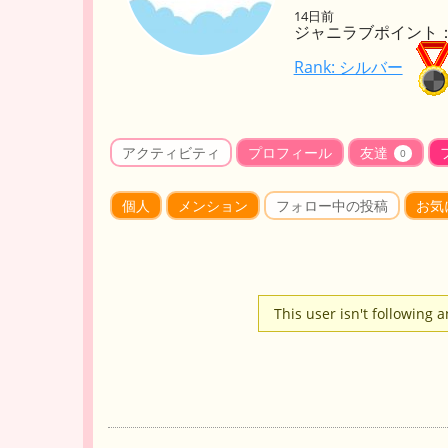
14日前
ジャニラブポイント： 
Rank: シルバー
アクティビティ
プロフィール
友達
0
個人
メンション
フォロー中の投稿
お気
This user isn't following 