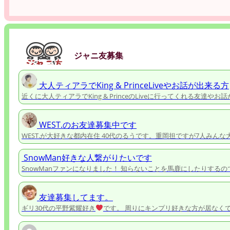
ジャニ友募集
大人ティアラでKing & PrinceLiveやお話が出来る方
近くに大人ティアラでKing & PrinceのLiveに行ってくれる友達や
WEST.のお友達募集中です
WEST.が大好きな都内在住 40代のるうです。重岡担ですが7人みん
SnowMan好きな人繋がりたいです
SnowManファンになりました！ 知らないことを馬鹿にしたりする
友達募集してます。
ギリ30代の平野紫耀好き
です。 周りにキンプリ好きな方が居なく