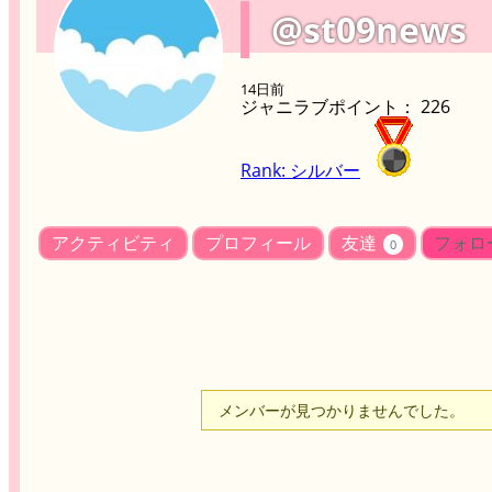
@st09news
14日前
ジャニラブポイント： 226
Rank: シルバー
アクティビティ
プロフィール
友達
フォロ
0
メンバーが見つかりませんでした。