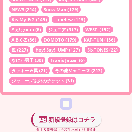
NEWS
(214)
Snow Man
(129)
Kis-My-Ft2
(145)
timelesz
(115)
Aぇ! group
(6)
ジュニア
(317)
WEST.
(192)
A.B.C-Z
(36)
DOMOTO
(179)
KAT-TUN
(156)
嵐
(227)
Hey! Say! JUMP
(127)
SixTONES
(22)
なにわ男子
(39)
Travis Japan
(6)
タッキー＆翼
(21)
その他ジャニーズ
(213)
ジャニーズ以外のチケット
(31)
新規登録はコチラ
※１８歳未満（高校生不可）利用禁止