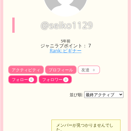
@seiko1129
5年前
ジャニラブポイント： 7
Rank: ビギナー
アクティビティ
プロフィール
友達
0
フォロー
フォロワー
0
0
並び順:
友
メンバーが見つかりませんでし
た。