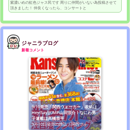
紫濃いめの虹色ジャス民です 周りに仲間がいない為投稿させて
頂きました！ 仲良くなったら、コンサートと
ジャニラブログ
新着コメント
9/10発売「関西ウォーカー」表紙は
Hey!Say!JUMP山田涼介！なにわ男
子連載は高橋恭平
9月10日発売の雑誌「関西ウォ