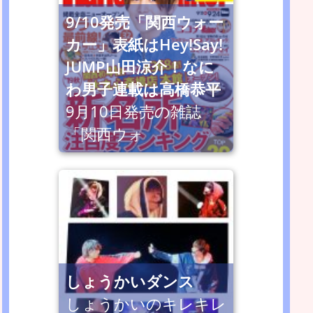
9/10発売「関西ウォー
カー」表紙はHey!Say!
JUMP山田涼介！なに
わ男子連載は高橋恭平
9月10日発売の雑誌
「関西ウォ
しょうかいダンス
しょうかいのキレキレ