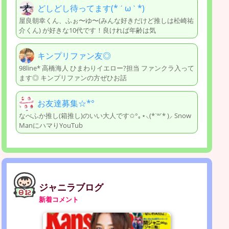
どしどし待ってます(* ˊ ω ˋ *)
屋良朝幸くん、ふぉ〜ゆ〜(みんな好きだけど推しは松崎祐
介くん) が好きな10代です！良ければ年齢は気
キンプリファン友◎
98line* 高橋海人 ひまわりイエロー?担当 ファンクラ入って
ます◎ キンプリファンの方ぜひお話
お友達募集☆*°
なべふか推し(箱推し)のいい大人です✩°｡⋆⸜(*˙꒳˙* )⸝ Snow
ManにハマりYouTub
ジャニラブログ
新着コメント