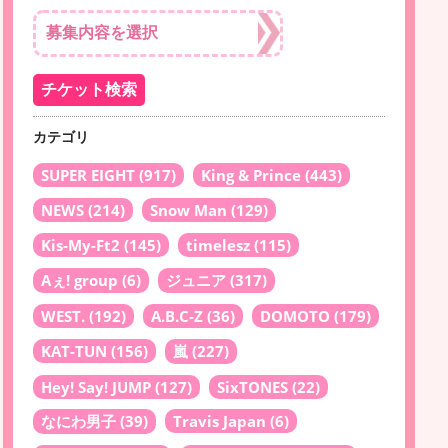
カテゴリ
SUPER EIGHT
(917)
King & Prince
(443)
NEWS
(214)
Snow Man
(129)
Kis-My-Ft2
(145)
timelesz
(115)
Aぇ! group
(6)
ジュニア
(317)
WEST.
(192)
A.B.C-Z
(36)
DOMOTO
(179)
KAT-TUN
(156)
嵐
(227)
Hey! Say! JUMP
(127)
SixTONES
(22)
なにわ男子
(39)
Travis Japan
(6)