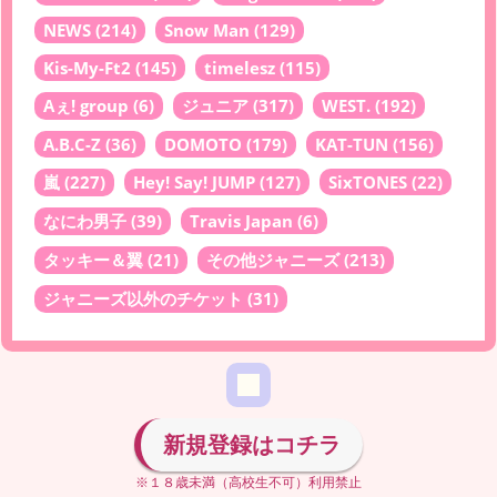
NEWS
(214)
Snow Man
(129)
Kis-My-Ft2
(145)
timelesz
(115)
Aぇ! group
(6)
ジュニア
(317)
WEST.
(192)
A.B.C-Z
(36)
DOMOTO
(179)
KAT-TUN
(156)
嵐
(227)
Hey! Say! JUMP
(127)
SixTONES
(22)
なにわ男子
(39)
Travis Japan
(6)
タッキー＆翼
(21)
その他ジャニーズ
(213)
ジャニーズ以外のチケット
(31)
新規登録はコチラ
※１８歳未満（高校生不可）利用禁止