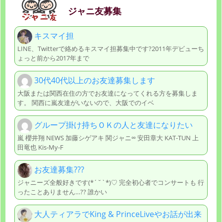
ジャニ友募集
キスマイ担
LINE、Twitterで絡めるキスマイ担募集中です?2011年デビューち
ょっと前から2017年まで
30代40代以上のお友達募集します
大阪または関西在住の方でお友達になってくれる方を募集しま
す。 関西に嵐友達がいないので、大阪でのイベ
グループ掛け持ちＯＫの人と友達になりたい
嵐 櫻井翔 NEWS 加藤シゲアキ 関ジャニ∞ 安田章大 KAT-TUN 上
田竜也 Kis-My-F
お友達募集???
ジャニーズ全般好きです(*´˘`*)♡ 完全初心者でコンサートも 行
ったことありません…?? 誰かい
大人ティアラでKing & PrinceLiveやお話が出来