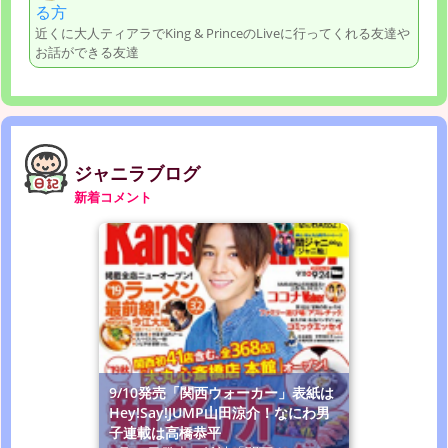
る方
近くに大人ティアラでKing & PrinceのLiveに行ってくれる友達や
お話ができる友達
ジャニラブログ
新着コメント
9/10発売「関西ウォーカー」表紙は
Hey!Say!JUMP山田涼介！なにわ男
子連載は高橋恭平