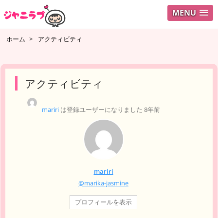
MENU
ログイ
ホーム
>
アクティビティ
ユーザ
検索
アクティビティ
mariri
は登録ユーザーになりました
8年前
mariri
@marika-jasmine
プロフィールを表示