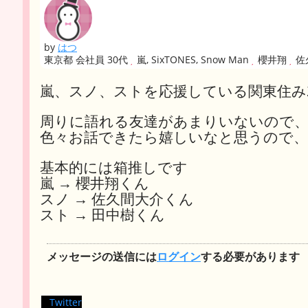
by
はつ
東京都 会社員 30代
嵐, SixTONES, Snow Man
櫻井翔
佐
嵐、スノ、ストを応援している関東住み
周りに語れる友達があまりいないので
色々お話できたら嬉しいなと思うので、気
基本的には箱推しです
嵐 → 櫻井翔くん
スノ → 佐久間大介くん
スト → 田中樹くん
メッセージの送信には
ログイン
する必要があります
Twitter