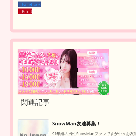
Facebook
Pin it
関連記事
SnowMan友達募集！
91年組の男性SnowManファンですが中々お友