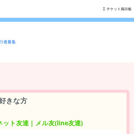
チケット掲示板
同行者募集
ES好きな方
 ネット友達 | メル友(line友達)