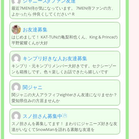
ジャニーズJrファン友達
最近7MEN侍が気になっています。 7MEN侍ファンの方、
よかったら 仲良くしてください^ R
お友達募集
はじめまして！ KAT-TUNの亀梨和也くん、King & Princeの
平野紫耀くんが大好
キンプリ好きな人お友達募集
キンプリ・元キンプリメンバー大好きです。セクシーゾー
ンも箱推しです。色々楽しくお話できたら嬉しいです
関ジャニ
関ジャニの大人アラフィフeighterさん友達になりませか？
愛知県住みの方居ませんか
スノ担さん募集中☃
スノ担さんを募集してます！ まわりにジャニーズ好きな友
達がいなくてSnowManを語れる素敵な友達を