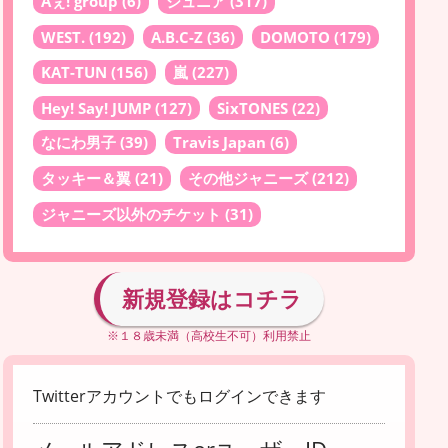
Aぇ! group
(6)
ジュニア
(317)
WEST.
(192)
A.B.C-Z
(36)
DOMOTO
(179)
KAT-TUN
(156)
嵐
(227)
Hey! Say! JUMP
(127)
SixTONES
(22)
なにわ男子
(39)
Travis Japan
(6)
タッキー＆翼
(21)
その他ジャニーズ
(212)
ジャニーズ以外のチケット
(31)
新規登録はコチラ
※１８歳未満（高校生不可）利用禁止
Twitterアカウントでもログインできます