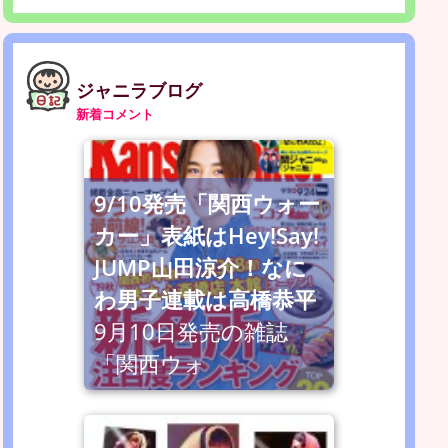
ジャニラブログ
新着コメント
9/10発売「関西ウォー
カー」表紙はHey!Say!
JUMP山田涼介！なに
わ男子連載は高橋恭平
9月10日発売の雑誌
「関西ウォ