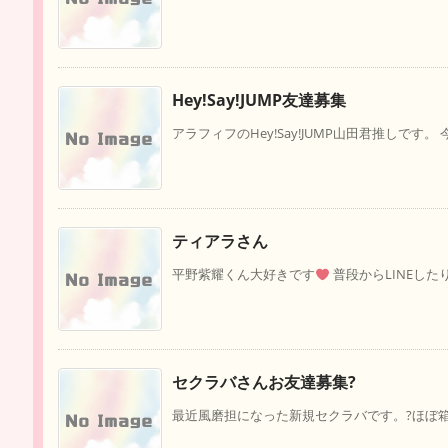
Hey!Say!JUMP友達募集
アラフィフのHey!Say!JUMP山田君推しです。 今まで
ティアラさん
平野紫耀くん大好きです
普段からLINEしたり
セクラバさんお友達募集?
最近風磨担になった新規セクラバです。?ほぼ箱推