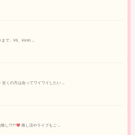
、V6、KinKi ...
 近くの方は会ってワイワイしたい ...
し????
推し活やライブもご ...