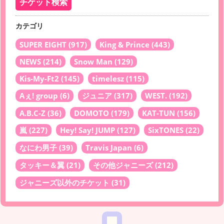
カテゴリ
SUPER EIGHT
(917)
King & Prince
(443)
NEWS
(214)
Snow Man
(129)
Kis-My-Ft2
(145)
timelesz
(115)
Aぇ! group
(6)
ジュニア
(317)
WEST.
(192)
A.B.C-Z
(36)
DOMOTO
(179)
KAT-TUN
(156)
嵐
(227)
Hey! Say! JUMP
(127)
SixTONES
(22)
なにわ男子
(39)
Travis Japan
(6)
タッキー＆翼
(21)
その他ジャニーズ
(212)
ジャニーズ以外のチケット
(31)