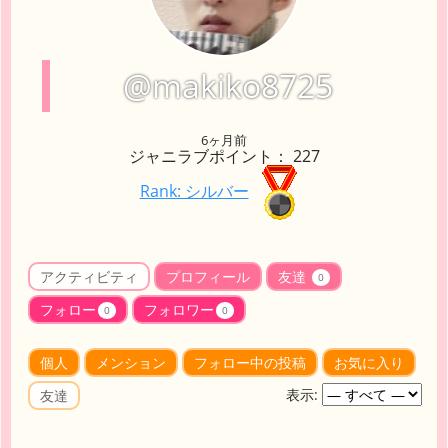
@makiko8725
6ヶ月前
ジャニラブポイント： 227
Rank: シルバー
アクティビティ
プロフィール
友達
0
フォロー
フォロワー
0
0
個人
メンション
フォロー中の投稿
お気に入り
表示:
友達