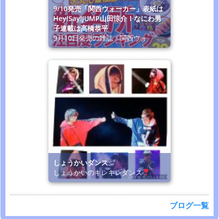
9/10発売「関西ウォーカー」表紙は
Hey!Say!JUMP山田涼介！なにわ男
子連載は高橋恭平
9月10日発売の雑誌「関西ウォ
しょうかいダンス
しょうかいのキレキレダンス
ブログ一覧