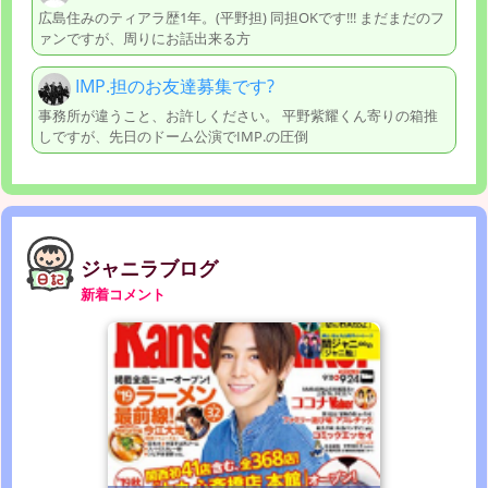
広島住みのティアラ歴1年。(平野担) 同担OKです!!! まだまだのフ
ァンですが、周りにお話出来る方
IМP.担のお友達募集です?
事務所が違うこと、お許しください。 平野紫耀くん寄りの箱推
しですが、先日のドーム公演でIМP.の圧倒
ジャニラブログ
新着コメント