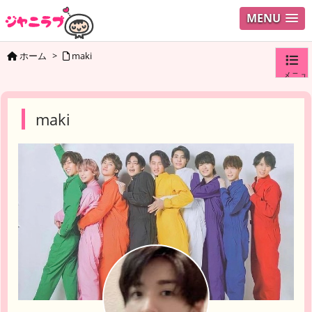
MENU
ホーム
>
maki
メニュ
ログイ
maki
ユーザ
検索