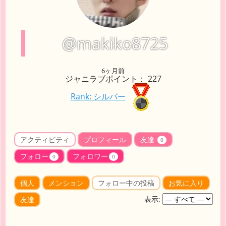
@makiko8725
6ヶ月前
ジャニラブポイント： 227
Rank: シルバー
アクティビティ
プロフィール
友達
0
フォロー
フォロワー
0
0
個人
メンション
フォロー中の投稿
お気に入り
表示:
友達