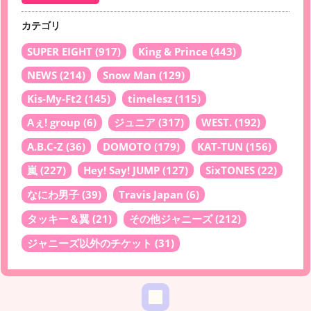
カテゴリ
SUPER EIGHT
(917)
King & Prince
(443)
NEWS
(214)
Snow Man
(129)
Kis-My-Ft2
(145)
timelesz
(115)
Aぇ! group
(6)
ジュニア
(317)
WEST.
(192)
A.B.C-Z
(36)
DOMOTO
(179)
KAT-TUN
(156)
嵐
(227)
Hey! Say! JUMP
(127)
SixTONES
(22)
なにわ男子
(39)
Travis Japan
(6)
タッキー＆翼
(21)
その他ジャニーズ
(212)
ジャニーズ以外のチケット
(31)