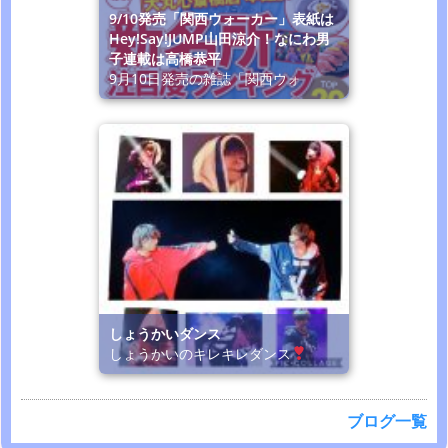
9/10発売「関西ウォーカー」表紙は
Hey!Say!JUMP山田涼介！なにわ男
子連載は高橋恭平
9月10日発売の雑誌「関西ウォ
しょうかいダンス
しょうかいのキレキレダンス
ブログ一覧