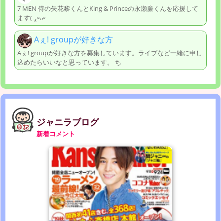
7 MEN 侍の矢花黎くんとKing & Princeの永瀬廉くんを応援して
ます( ⁎ᵕᴗᵕ
Aぇ! groupが好きな方
Aぇ! groupが好きな方を募集しています。ライブなど一緒に申し
込めたらいいなと思っています。 ち
ジャニラブログ
新着コメント