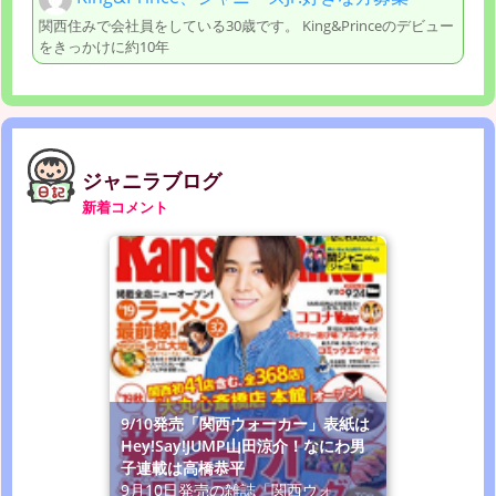
関西住みで会社員をしている30歳です。 King&Princeのデビュー
をきっかけに約10年
ジャニラブログ
新着コメント
9/10発売「関西ウォーカー」表紙は
Hey!Say!JUMP山田涼介！なにわ男
子連載は高橋恭平
9月10日発売の雑誌「関西ウォ