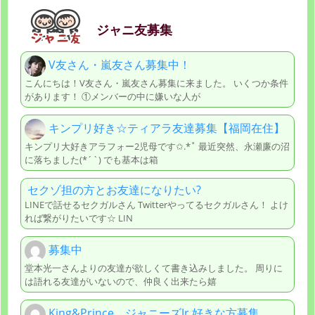
ジャニ友募集
V友さん・嵐友さん募集中！
こんにちは！V友さん・嵐友さん募集に来ました。 いくつか条件
があります！ ①メンバーの中に嫌いな人が
キンプリ好き☆ティアラ友達募集【福岡在住】
キンプリ大好きアラフォー2児母です✩.*˚ 最近突然、永瀬廉の沼
に落ちました(*´`) でも基本は箱
セクゾ担の方とお友達になりたい?
LINEで話せるセクガルさん Twitterやってるセクガルさん！ よけ
れば繋がりたいです☆ LIN
募集中
堂本光一さんよりの友達が欲しくて書き込みしました。 周りに
は語れる友達がいないので、仲良く出来たら嬉
King&Prince、ジャニーズJr.好きな方募集