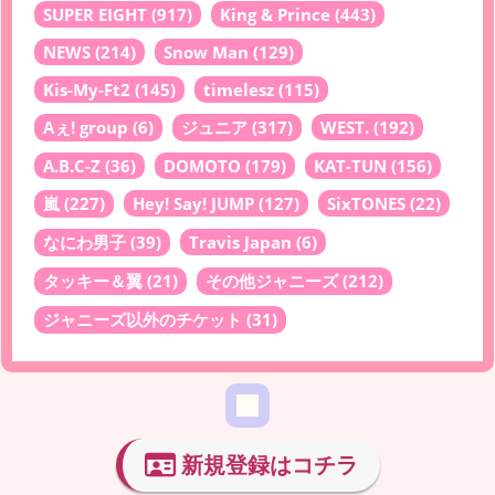
SUPER EIGHT
(917)
King & Prince
(443)
NEWS
(214)
Snow Man
(129)
Kis-My-Ft2
(145)
timelesz
(115)
Aぇ! group
(6)
ジュニア
(317)
WEST.
(192)
A.B.C-Z
(36)
DOMOTO
(179)
KAT-TUN
(156)
嵐
(227)
Hey! Say! JUMP
(127)
SixTONES
(22)
なにわ男子
(39)
Travis Japan
(6)
タッキー＆翼
(21)
その他ジャニーズ
(212)
ジャニーズ以外のチケット
(31)
新規登録はコチラ