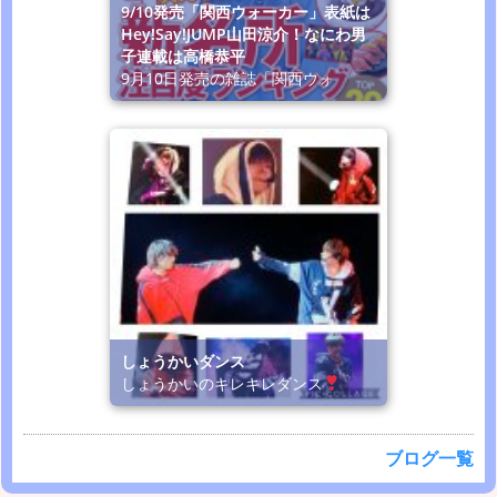
9/10発売「関西ウォーカー」表紙は
Hey!Say!JUMP山田涼介！なにわ男
子連載は高橋恭平
9月10日発売の雑誌「関西ウォ
しょうかいダンス
しょうかいのキレキレダンス
ブログ一覧