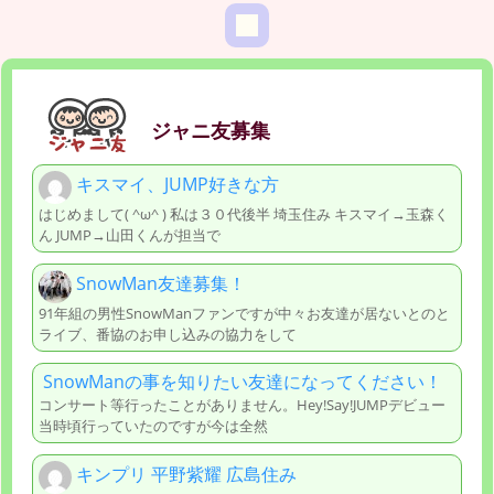
ジャニ友募集
キスマイ、JUMP好きな方
はじめまして( ^ω^ ) 私は３０代後半 埼玉住み キスマイ→玉森く
ん JUMP→山田くんが担当で
SnowMan友達募集！
91年組の男性SnowManファンですが中々お友達が居ないとのと
ライブ、番協のお申し込みの協力をして
SnowManの事を知りたい友達になってください！
コンサート等行ったことがありません。Hey!Say!JUMPデビュー
当時頃行っていたのですが今は全然
キンプリ 平野紫耀 広島住み