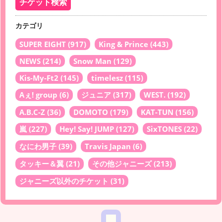
カテゴリ
SUPER EIGHT
(917)
King & Prince
(443)
NEWS
(214)
Snow Man
(129)
Kis-My-Ft2
(145)
timelesz
(115)
Aぇ! group
(6)
ジュニア
(317)
WEST.
(192)
A.B.C-Z
(36)
DOMOTO
(179)
KAT-TUN
(156)
嵐
(227)
Hey! Say! JUMP
(127)
SixTONES
(22)
なにわ男子
(39)
Travis Japan
(6)
タッキー＆翼
(21)
その他ジャニーズ
(213)
ジャニーズ以外のチケット
(31)