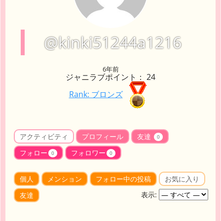
@kinki51244a1216
6年前
ジャニラブポイント： 24
Rank: ブロンズ
アクティビティ
プロフィール
友達
0
フォロー
フォロワー
0
0
個人
メンション
フォロー中の投稿
お気に入り
表示:
友達