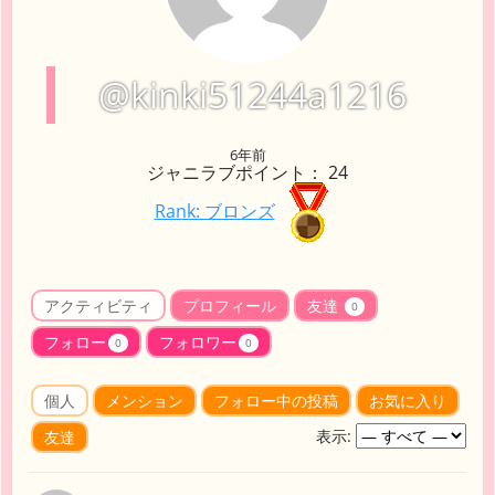
@kinki51244a1216
6年前
ジャニラブポイント： 24
Rank: ブロンズ
アクティビティ
プロフィール
友達
0
フォロー
フォロワー
0
0
個人
メンション
フォロー中の投稿
お気に入り
表示:
友達