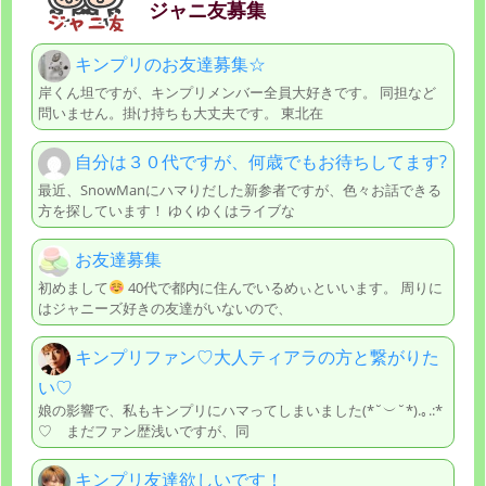
ジャニ友募集
キンプリのお友達募集☆
岸くん坦ですが、キンプリメンバー全員大好きです。 同担など
問いません。掛け持ちも大丈夫です。 東北在
自分は３０代ですが、何歳でもお待ちしてます?
最近、SnowManにハマりだした新参者ですが、色々お話できる
方を探しています！ ゆくゆくはライブな
お友達募集
初めまして
40代で都内に住んでいるめぃといいます。 周りに
はジャニーズ好きの友達がいないので、
キンプリファン♡大人ティアラの方と繋がりた
い♡
娘の影響で、私もキンプリにハマってしまいました(*˘︶˘*).｡.:*
♡ まだファン歴浅いですが、同
キンプリ友達欲しいです！