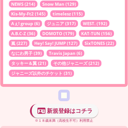
NEWS
(214)
Snow Man
(129)
Kis-My-Ft2
(145)
timelesz
(115)
Aぇ! group
(6)
ジュニア
(317)
WEST.
(192)
A.B.C-Z
(36)
DOMOTO
(179)
KAT-TUN
(156)
嵐
(227)
Hey! Say! JUMP
(127)
SixTONES
(22)
なにわ男子
(39)
Travis Japan
(6)
タッキー＆翼
(21)
その他ジャニーズ
(212)
ジャニーズ以外のチケット
(31)
新規登録はコチラ
※１８歳未満（高校生不可）利用禁止