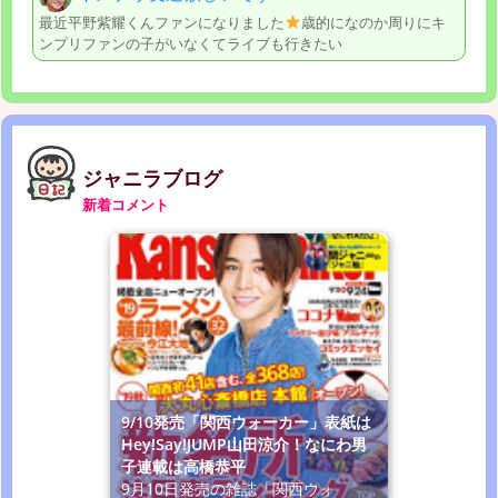
最近平野紫耀くんファンになりました
歳的になのか周りにキ
ンプリファンの子がいなくてライブも行きたい
ジャニラブログ
新着コメント
9/10発売「関西ウォーカー」表紙は
Hey!Say!JUMP山田涼介！なにわ男
子連載は高橋恭平
9月10日発売の雑誌「関西ウォ