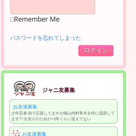
Remember Me
パスワードを忘れてしまった
ジャニ友募集
お友達募集
少年忍者 箱で応援してますが織山内村青木を特に贔屓して
ます?? 出戻りのため2〜3年くらい追えてない
お友達募集