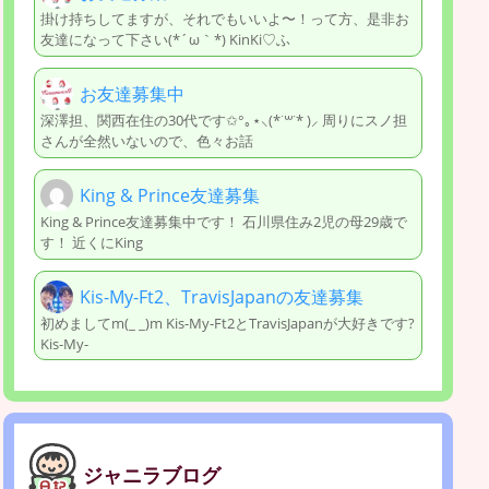
掛け持ちしてますが、それでもいいよ〜！って方、是非お
友達になって下さい(*´ω｀*) KinKi♡ふ
お友達募集中
深澤担、関西在住の30代です✩°｡⋆⸜(*˙꒳˙* )⸝ 周りにスノ担
さんが全然いないので、色々お話
King & Prince友達募集
King & Prince友達募集中です！ 石川県住み2児の母29歳で
す！ 近くにKing
Kis-My-Ft2、TravisJapanの友達募集
初めましてm(_ _)m Kis-My-Ft2とTravisJapanが大好きです?
Kis-My-
ジャニラブログ