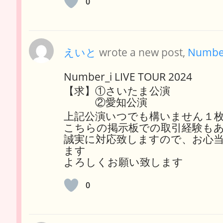
0
えいと
wrote a new post,
Numb
Number_i LIVE TOUR 2024
【求】①さいたま公演
②愛知公演
上記公演いつでも構いません１
こちらの掲示板での取引経験も
誠実に対応致しますので、お心
ます
よろしくお願い致します
0