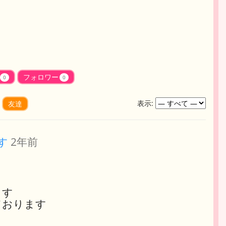
フォロワー
0
0
表示:
友達
す
2年前
ます
ております