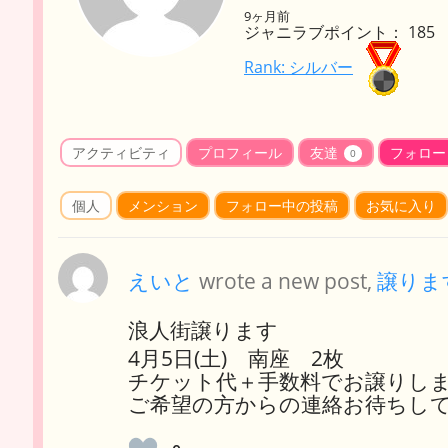
9ヶ月前
ジャニラブポイント： 185
Rank: シルバー
アクティビティ
プロフィール
友達
フォロー
0
個人
メンション
フォロー中の投稿
お気に入り
えいと
wrote a new post,
譲りま
浪人街譲ります
4月5日(土) 南座 2枚
チケット代＋手数料でお譲りし
ご希望の方からの連絡お待ちし