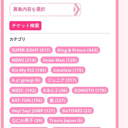
カテゴリ
SUPER EIGHT
(917)
King & Prince
(443)
NEWS
(214)
Snow Man
(129)
Kis-My-Ft2
(145)
timelesz
(115)
Aぇ! group
(6)
ジュニア
(317)
WEST.
(192)
A.B.C-Z
(36)
DOMOTO
(179)
KAT-TUN
(156)
嵐
(227)
Hey! Say! JUMP
(127)
SixTONES
(22)
なにわ男子
(39)
Travis Japan
(6)