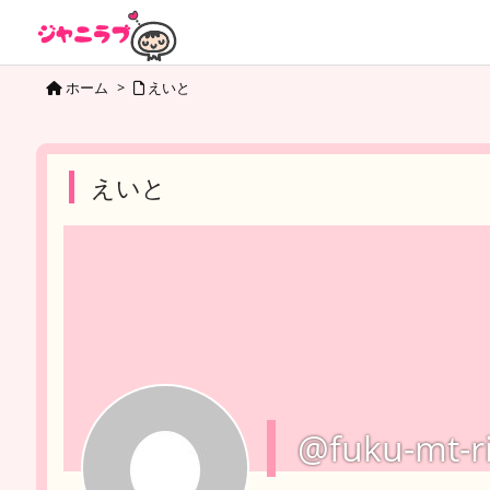
ホーム
>
えいと
えいと
@fuku-mt-r