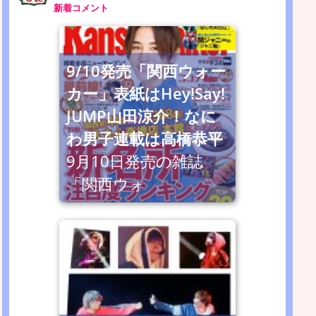
新着コメント
9/10発売「関西ウォー
カー」表紙はHey!Say!
JUMP山田涼介！なに
わ男子連載は高橋恭平
9月10日発売の雑誌
「関西ウォ