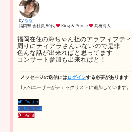
by
なな
福岡県 会社員 50代
King & Prince
髙橋海人
福岡在住の海ちゃん担のアラフィフテ
周りにティアラさんいないので是非
色んな話が出来ればと思ってます
コンサート参加も出来ればと！
メッセージの送信には
ログイン
する必要があります
1人のユーザーがチェックリストに追加しています。
Twitter
Facebook
Pin it