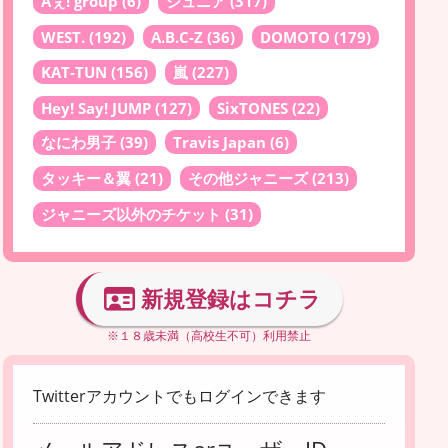
Aぇ! group
(6)
ジュニア
(317)
WEST.
(192)
A.B.C-Z
(36)
DOMOTO
(179)
KAT-TUN
(156)
嵐
(227)
Hey! Say! JUMP
(127)
SixTONES
(22)
なにわ男子
(39)
Travis Japan
(6)
タッキー＆翼
(21)
その他ジャニーズ
(213)
ジャニーズ以外のチケット
(31)
新規登録はコチラ
※１８歳未満（高校生不可）利用禁止
Twitterアカウントでもログインできます