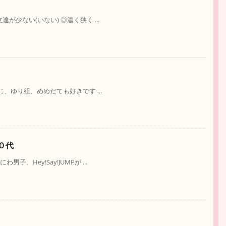
が少ない(いない) ◎濃く狭く ...
、ゆり組、めめだても好きです ...
５０代
Hey!Say!JUMPが ...