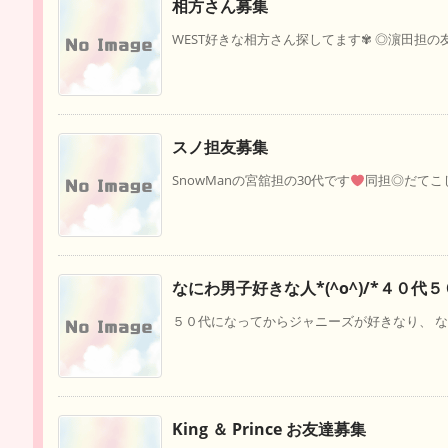
相方さん募集
WEST好きな相方さん探してます✾ ◎濵田担の友達
スノ担友募集
SnowManの宮舘担の30代です
同担◎だてこじ
なにわ男子好きな人*(^o^)/*４０代
５０代になってからジャニーズが好きなり、 なにわ男子、
King ＆ Prince お友達募集