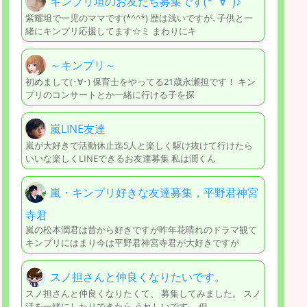
キンプリ坦のお友だち募集です(*´∀`)♪
紫耀坦で一児のママです(*^^*) 歴は浅いですが､子供と一
緒にキンプリ応援してます☆ミ まわりにキ
～キンプリ～
初めまして(･∀･) 保育士をやってる21歳永瀬担です！ キン
プリのコンサートとか一緒に行ける子を探
嵐LINE友達
嵐が大好きで活動休止迄5人と楽しく駆け抜けて行けたら
いいな楽しくLINEできるお友達募集 私は潤くん
嵐・キンプリ好きな友達募集，平野君神宮
寺君
嵐の松本潤君は昔から好きですが昨年花晴れのドラマ観て
キンプリにはまり今は平野君神宮寺君が大好きですが
スノ担さんと仲良くなりたいです。
スノ担さんと仲良くなりたくて、 募集してみました。 スノ
活を一緒にしたりできたら うれしいです。 但