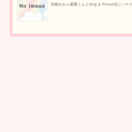
花晴れから紫耀くんとKing ＆ Prince沼にハマ