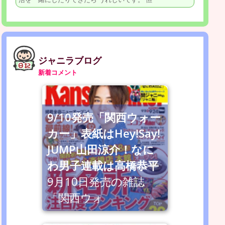
ジャニラブログ
新着コメント
9/10発売「関西ウォー
カー」表紙はHey!Say!
JUMP山田涼介！なに
わ男子連載は高橋恭平
9月10日発売の雑誌
「関西ウォ