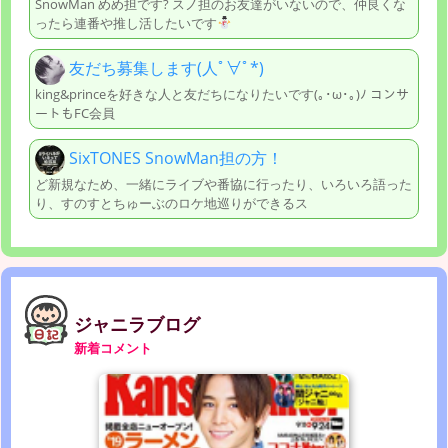
SnowMan めめ担です? スノ担のお友達がいないので、仲良くな
ったら連番や推し活したいです
友だち募集します(人ﾟ∀ﾟ*)
king&princeを好きな人と友だちになりたいです(｡･ω･｡)ﾉ コンサ
ートもFC会員
SixTONES SnowMan担の方！
ど新規なため、一緒にライブや番協に行ったり、いろいろ語った
り、すのすとちゅーぶのロケ地巡りができるス
ジャニラブログ
新着コメント