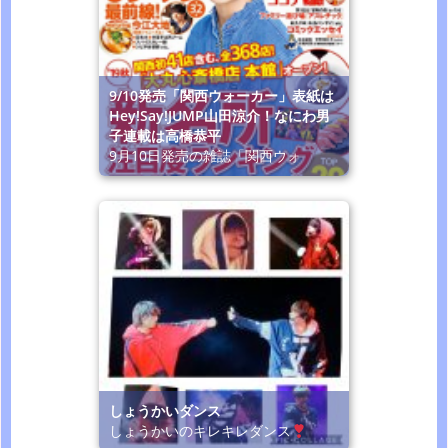
9/10発売「関西ウォーカー」表紙は
Hey!Say!JUMP山田涼介！なにわ男
子連載は高橋恭平
9月10日発売の雑誌「関西ウォ
しょうかいダンス
しょうかいのキレキレダンス