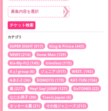
カテゴリ
SUPER EIGHT
(917)
King & Prince
(443)
NEWS
(214)
Snow Man
(129)
Kis-My-Ft2
(145)
timelesz
(115)
Aぇ! group
(6)
ジュニア
(317)
WEST.
(192)
A.B.C-Z
(36)
DOMOTO
(179)
KAT-TUN
(156)
嵐
(227)
Hey! Say! JUMP
(127)
SixTONES
(22)
なにわ男子
(39)
Travis Japan
(6)
タッキー＆翼
(21)
その他ジャニーズ
(212)