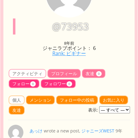
@73953
8年前
ジャニラブポイント： 6
Rank: ビギナー
アクティビティ
プロフィール
友達
0
フォロー
フォロワー
0
0
個人
メンション
フォロー中の投稿
お気に入り
表示:
友達
あっけ
wrote a new post,
ジャニーズWEST
9年