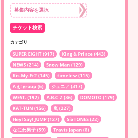
カテゴリ
SUPER EIGHT
(917)
King & Prince
(443)
NEWS
(214)
Snow Man
(129)
Kis-My-Ft2
(145)
timelesz
(115)
Aぇ! group
(6)
ジュニア
(317)
WEST.
(192)
A.B.C-Z
(36)
DOMOTO
(179)
KAT-TUN
(156)
嵐
(227)
Hey! Say! JUMP
(127)
SixTONES
(22)
なにわ男子
(39)
Travis Japan
(6)