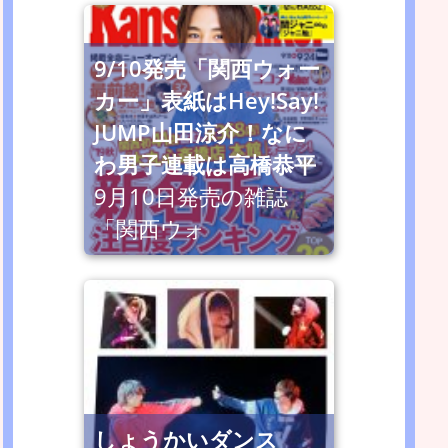
9/10発売「関西ウォー
カー」表紙はHey!Say!
JUMP山田涼介！なに
わ男子連載は高橋恭平
9月10日発売の雑誌
「関西ウォ
しょうかいダンス