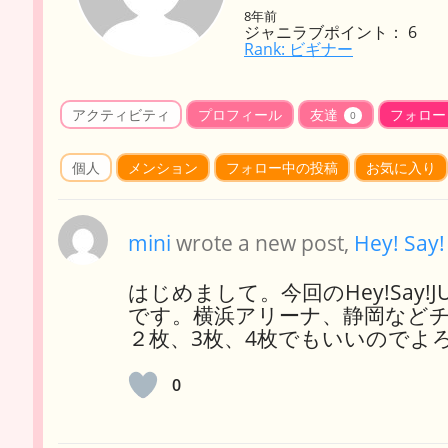
8年前
ジャニラブポイント： 6
Rank: ビギナー
アクティビティ
プロフィール
友達
フォロー
0
個人
メンション
フォロー中の投稿
お気に入り
mini
wrote a new post,
Hey! Say
はじめまして。今回のHey!Say
です。横浜アリーナ、静岡など
２枚、3枚、4枚でもいいのでよ
0