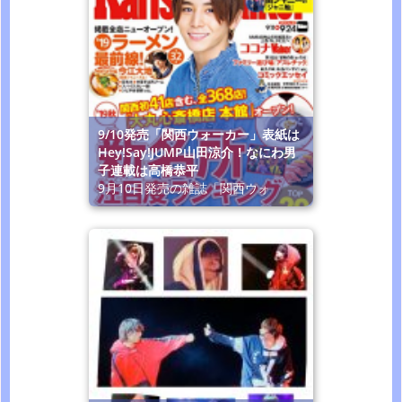
9/10発売「関西ウォーカー」表紙は
Hey!Say!JUMP山田涼介！なにわ男
子連載は高橋恭平
9月10日発売の雑誌「関西ウォ