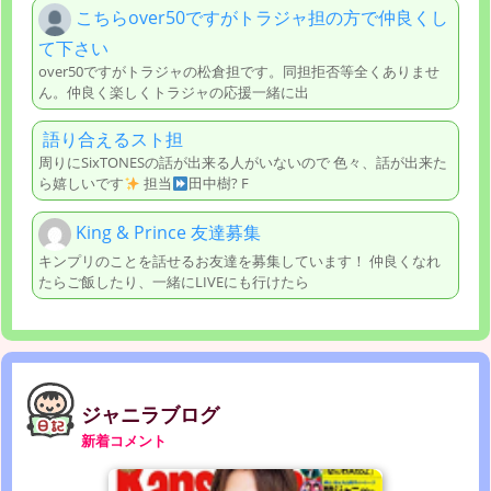
こちらover50ですがトラジャ担の方で仲良くし
て下さい
over50ですがトラジャの松倉担です。同担拒否等全くありませ
ん。仲良く楽しくトラジャの応援一緒に出
語り合えるスト担
周りにSixTONESの話が出来る人がいないので 色々、話が出来た
ら嬉しいです
担当
田中樹? F
King & Prince 友達募集
キンプリのことを話せるお友達を募集しています！ 仲良くなれ
たらご飯したり、一緒にLIVEにも行けたら
ジャニラブログ
新着コメント