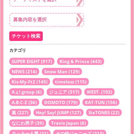
カテゴリ
SUPER EIGHT
(917)
King & Prince
(443)
NEWS
(214)
Snow Man
(129)
Kis-My-Ft2
(145)
timelesz
(115)
Aぇ! group
(6)
ジュニア
(317)
WEST.
(192)
A.B.C-Z
(36)
DOMOTO
(179)
KAT-TUN
(156)
嵐
(227)
Hey! Say! JUMP
(127)
SixTONES
(22)
なにわ男子
(39)
Travis Japan
(6)
タッキー＆翼
(21)
その他ジャニーズ
(213)