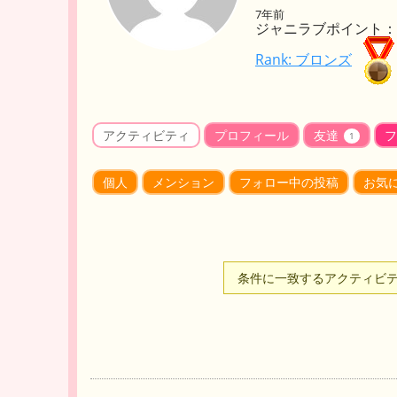
7年前
ジャニラブポイント： 
Rank: ブロンズ
アクティビティ
プロフィール
友達
フ
1
個人
メンション
フォロー中の投稿
お気
条件に一致するアクティビ