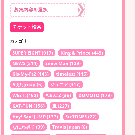
カテゴリ
SUPER EIGHT
(917)
King & Prince
(443)
NEWS
(214)
Snow Man
(129)
Kis-My-Ft2
(145)
timelesz
(115)
Aぇ! group
(6)
ジュニア
(317)
WEST.
(192)
A.B.C-Z
(36)
DOMOTO
(179)
KAT-TUN
(156)
嵐
(227)
Hey! Say! JUMP
(127)
SixTONES
(22)
なにわ男子
(39)
Travis Japan
(6)