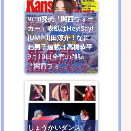
9/10発売「関西ウォー
カー」表紙はHey!Say!
JUMP山田涼介！なに
わ男子連載は高橋恭平
9月10日発売の雑誌
「関西ウォ
しょうかいダンス