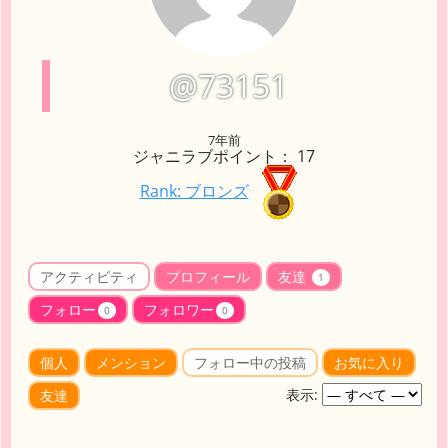
@73151
7年前
ジャニラブポイント： 17
Rank: ブロンズ
アクティビティ
プロフィール
友達
1
フォロー
フォロワー
0
0
個人
メンション
フォロー中の投稿
お気に入り
表示:
友達