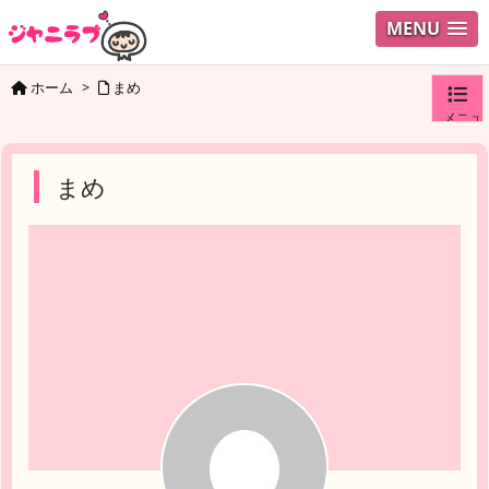
MENU
ホーム
>
まめ
メニュ
ログイ
まめ
ユーザ
検索