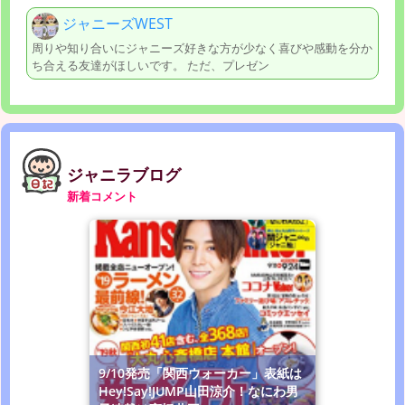
ジャニーズWEST
周りや知り合いにジャニーズ好きな方が少なく喜びや感動を分か
ち合える友達がほしいです。 ただ、プレゼン
ジャニラブログ
新着コメント
9/10発売「関西ウォーカー」表紙は
Hey!Say!JUMP山田涼介！なにわ男