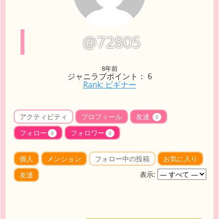
@72805
8年前
ジャニラブポイント： 6
Rank: ビギナー
アクティビティ
プロフィール
友達
0
フォロー
フォロワー
0
0
個人
メンション
フォロー中の投稿
お気に入り
表示:
友達