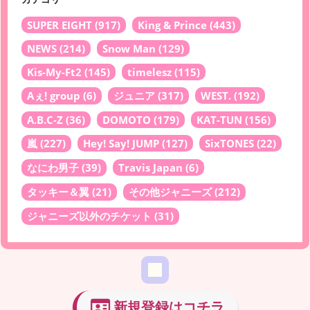
SUPER EIGHT
(917)
King & Prince
(443)
NEWS
(214)
Snow Man
(129)
Kis-My-Ft2
(145)
timelesz
(115)
Aぇ! group
(6)
ジュニア
(317)
WEST.
(192)
A.B.C-Z
(36)
DOMOTO
(179)
KAT-TUN
(156)
嵐
(227)
Hey! Say! JUMP
(127)
SixTONES
(22)
なにわ男子
(39)
Travis Japan
(6)
タッキー＆翼
(21)
その他ジャニーズ
(212)
ジャニーズ以外のチケット
(31)
新規登録はコチラ