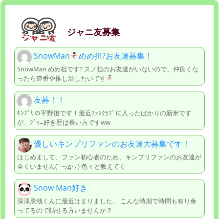
ジャニ友募集
SnowMan
めめ担?お友達募集！
SnowMan めめ担です? スノ担のお友達がいないので、仲良くな
ったら連番や推し活したいです
友募！！
ｷﾝﾌﾟﾘの平野担です！最近ﾌｧﾝｸﾗﾌﾞに入ったばかりの新米です
が、ｼﾞｬﾆ好き歴は長い方ですww
優しいキンプリファンのお友達大募集です！
はじめまして、ファン初心者のため、キンプリファンのお友達が
全くいません(´っд･｡) 色々と教えてく
Snow Man好き
深澤辰哉くんに最近はまりました。 こんな時期で時間も有り余
ってるので話せる方いませんか？