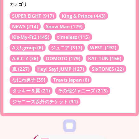
カテゴリ
SUPER EIGHT
(917)
King & Prince
(443)
NEWS
(214)
Snow Man
(129)
Kis-My-Ft2
(145)
timelesz
(115)
Aぇ! group
(6)
ジュニア
(317)
WEST.
(192)
A.B.C-Z
(36)
DOMOTO
(179)
KAT-TUN
(156)
嵐
(227)
Hey! Say! JUMP
(127)
SixTONES
(22)
なにわ男子
(39)
Travis Japan
(6)
タッキー＆翼
(21)
その他ジャニーズ
(213)
ジャニーズ以外のチケット
(31)