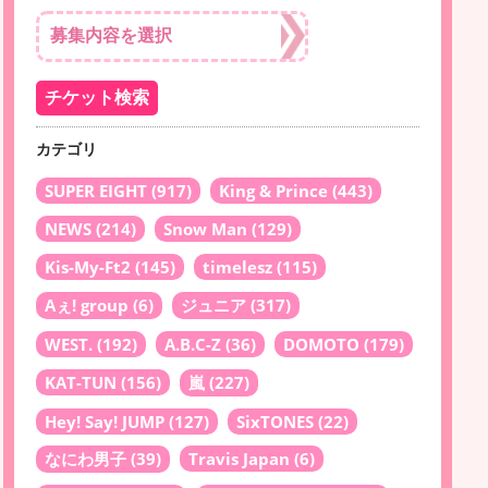
カテゴリ
SUPER EIGHT
(917)
King & Prince
(443)
NEWS
(214)
Snow Man
(129)
Kis-My-Ft2
(145)
timelesz
(115)
Aぇ! group
(6)
ジュニア
(317)
WEST.
(192)
A.B.C-Z
(36)
DOMOTO
(179)
KAT-TUN
(156)
嵐
(227)
Hey! Say! JUMP
(127)
SixTONES
(22)
なにわ男子
(39)
Travis Japan
(6)