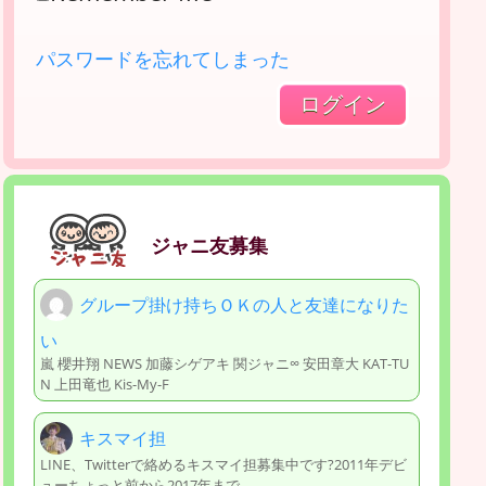
パスワードを忘れてしまった
ジャニ友募集
グループ掛け持ちＯＫの人と友達になりた
い
嵐 櫻井翔 NEWS 加藤シゲアキ 関ジャニ∞ 安田章大 KAT-TU
N 上田竜也 Kis-My-F
キスマイ担
LINE、Twitterで絡めるキスマイ担募集中です?2011年デビ
ューちょっと前から2017年まで