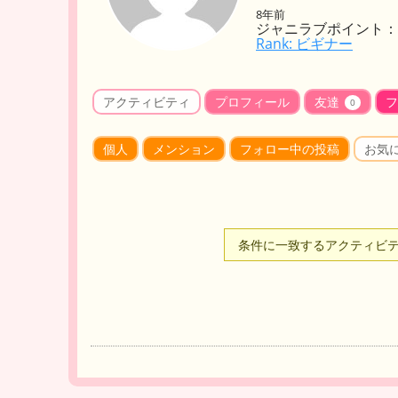
8年前
ジャニラブポイント： 
Rank: ビギナー
アクティビティ
プロフィール
友達
フ
0
個人
メンション
フォロー中の投稿
お気
条件に一致するアクティビ