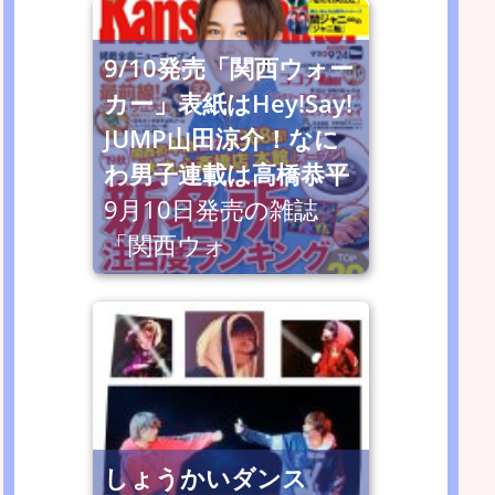
9/10発売「関西ウォー
カー」表紙はHey!Say!
JUMP山田涼介！なに
わ男子連載は高橋恭平
9月10日発売の雑誌
「関西ウォ
しょうかいダンス