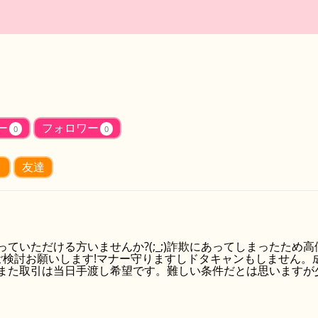
ー
フォロワー
0
0
り
友達
っていただける方いませんか?(;_;)詐欺にあってしまったた
ご検討お願いします!マナー守りますしドタキャンもしません
また取引は当日手渡し希望です。難しい条件だとは思いますが少