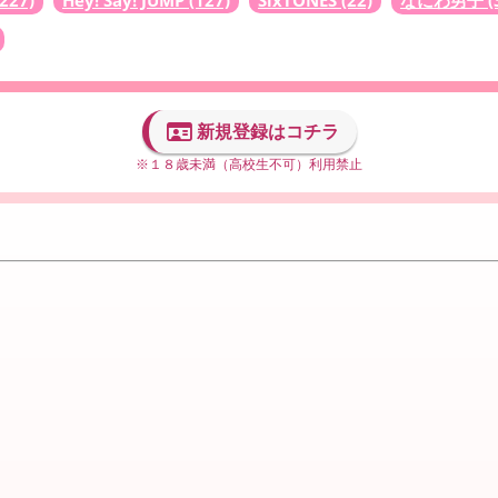
(227)
Hey! Say! JUMP
(127)
SixTONES
(22)
なにわ男子
(
新規登録はコチラ
※１８歳未満（高校生不可）利用禁止