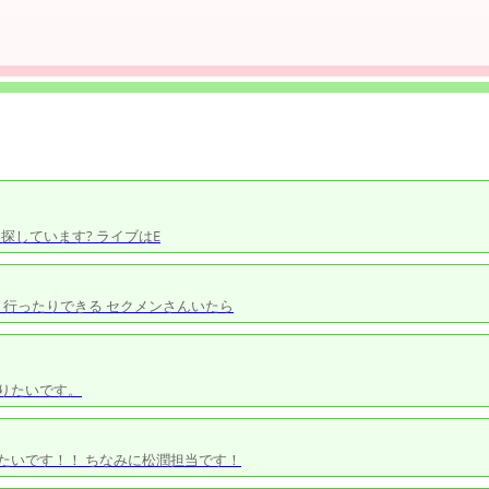
を探しています? ライブはE
ト行ったりできる セクメンさんいたら
りたいです。
たいです！！ ちなみに松潤担当です！