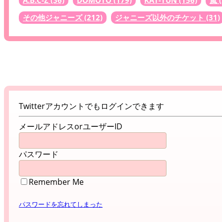
A.B.C-Z
(36)
DOMOTO
(179)
KAT-TUN
(156)
嵐
その他ジャニーズ
(212)
ジャニーズ以外のチケット
(31)
Twitterアカウントでもログインできます
メールアドレスorユーザーID
パスワード
Remember Me
パスワードを忘れてしまった