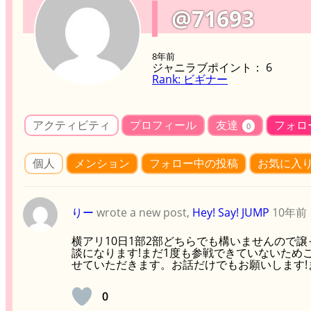
@71693
8年前
ジャニラブポイント： 6
Rank: ビギナー
アクティビティ
プロフィール
友達
フォロ
0
個人
メンション
フォロー中の投稿
お気に入
りー
wrote a new post,
Hey! Say! JUMP
10年前
横アリ10日1部2部どちらでも構いませんので譲
談になります!まだ1度も参戦できていないため
せていただきます。お話だけでもお願いします!
0