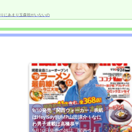
りにあまり玉森担がいないの
9/10発売「関西ウォーカー」表紙
はHey!Say!JUMP山田涼介！なに
わ男子連載は高橋恭平
9月10日発売の雑誌「関西ウォ