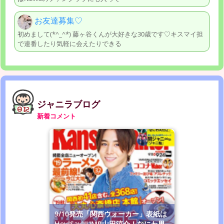
お友達募集♡
初めまして(*^_^*) 藤ヶ谷くんが大好きな30歳です♡キスマイ担
で連番したり気軽に会えたりできる
ジャニラブログ
新着コメント
9/10発売「関西ウォーカー」表紙は
Hey!Say!JUMP山田涼介！なにわ男