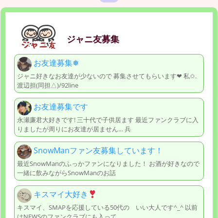
ジャニ友募集
お友達募集❅
ジャニ好きなお友達が少ないので 募集させてもらいます‪‪❤︎‬ 私✩.
渡辺担(同担△)/92line
お友達募集です
永瀬廉君大好きです! 三十代で子供居ます 最近ファンクラブに入
りましたが周りにお友達が居ません… 兵
SnowManファン友募集しています！
最近SnowManのふっかファンになりました！ お酒が好きなので
一緒に飲みながらSnowManのお話
キスマイ大好き
キスマイ、SMAPを応援している50代の いい大人です^_^ 以前
はNEWSのファンクラブにも入って