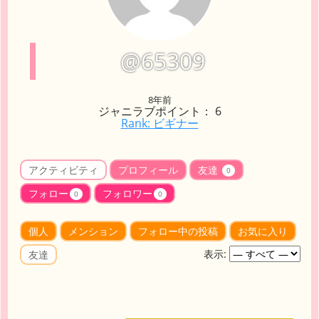
@65309
8年前
ジャニラブポイント： 6
Rank: ビギナー
アクティビティ
プロフィール
友達
0
フォロー
フォロワー
0
0
個人
メンション
フォロー中の投稿
お気に入り
表示:
友達