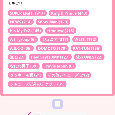
カテゴリ
SUPER EIGHT
(917)
King & Prince
(443)
NEWS
(214)
Snow Man
(129)
Kis-My-Ft2
(145)
timelesz
(115)
Aぇ! group
(6)
ジュニア
(317)
WEST.
(192)
A.B.C-Z
(36)
DOMOTO
(179)
KAT-TUN
(156)
嵐
(227)
Hey! Say! JUMP
(127)
SixTONES
(22)
なにわ男子
(39)
Travis Japan
(6)
タッキー＆翼
(21)
その他ジャニーズ
(212)
ジャニーズ以外のチケット
(31)