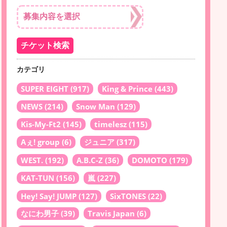
カテゴリ
SUPER EIGHT
(917)
King & Prince
(443)
NEWS
(214)
Snow Man
(129)
Kis-My-Ft2
(145)
timelesz
(115)
Aぇ! group
(6)
ジュニア
(317)
WEST.
(192)
A.B.C-Z
(36)
DOMOTO
(179)
KAT-TUN
(156)
嵐
(227)
Hey! Say! JUMP
(127)
SixTONES
(22)
なにわ男子
(39)
Travis Japan
(6)