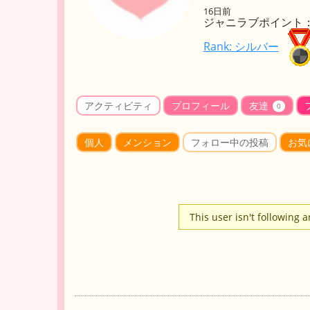
16日前
ジャニラブポイント： 
Rank: シルバー
アクティビティ
プロフィール
友達
0
個人
メンション
フォロー中の投稿
お気
This user isn't following 