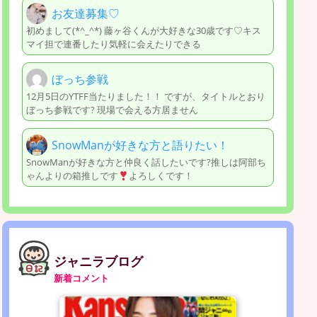
お友達募集♡
初めまして(*^_^*) 藤ヶ谷くんが大好きな30歳です♡キス
マイ担で連番したり気軽に会えたりできる
ぼっち参戦
12月5日のYTFF当たりました！！ ですが、タイトルとおり
ぼっち参戦です? 現場で会える方居ません
SnowManが好きな方と語りたい！
SnowManが好きな方と仲良く話したいです?推しは阿部ち
ゃんよりの箱推しです
よろしくです！
ジャニラブログ
新着コメント