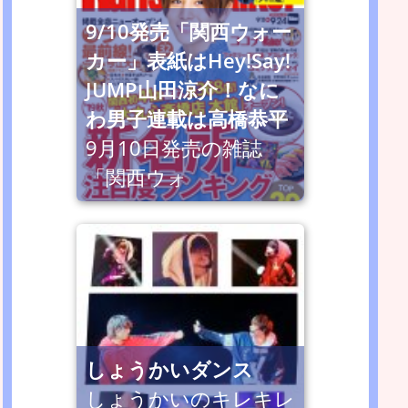
9/10発売「関西ウォー
カー」表紙はHey!Say!
JUMP山田涼介！なに
わ男子連載は高橋恭平
9月10日発売の雑誌
「関西ウォ
しょうかいダンス
しょうかいのキレキレ