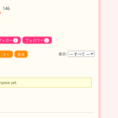
146
フォロー
フォロワー
0
0
表示:
に入り
友達
anyone yet.