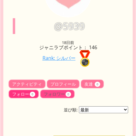
@5939
18日前
ジャニラブポイント： 146
Rank: シルバー
アクティビティ
プロフィール
友達
0
フォロー
フォロワー
0
0
並び順: