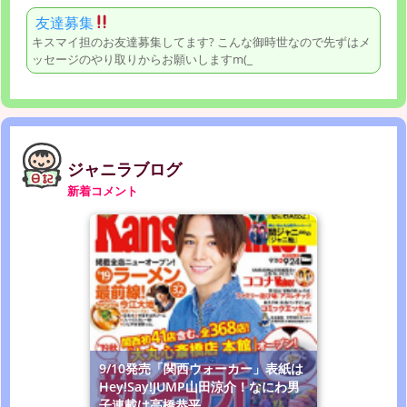
友達募集
キスマイ担のお友達募集してます? こんな御時世なので先ずはメ
ッセージのやり取りからお願いしますm(_
ジャニラブログ
新着コメント
9/10発売「関西ウォーカー」表紙は
Hey!Say!JUMP山田涼介！なにわ男
子連載は高橋恭平