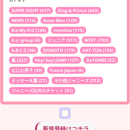
SUPER EIGHT
(917)
King & Prince
(443)
NEWS
(214)
Snow Man
(129)
Kis-My-Ft2
(145)
timelesz
(115)
Aぇ! group
(6)
ジュニア
(317)
WEST.
(192)
A.B.C-Z
(36)
DOMOTO
(179)
KAT-TUN
(156)
嵐
(227)
Hey! Say! JUMP
(127)
SixTONES
(22)
なにわ男子
(39)
Travis Japan
(6)
タッキー＆翼
(21)
その他ジャニーズ
(212)
ジャニーズ以外のチケット
(31)
新規登録はコチラ