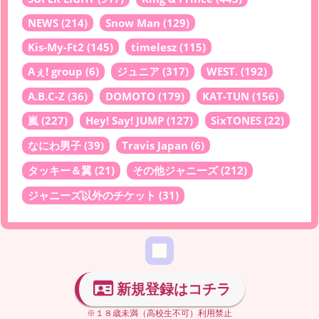
NEWS
(214)
Snow Man
(129)
Kis-My-Ft2
(145)
timelesz
(115)
Aぇ! group
(6)
ジュニア
(317)
WEST.
(192)
A.B.C-Z
(36)
DOMOTO
(179)
KAT-TUN
(156)
嵐
(227)
Hey! Say! JUMP
(127)
SixTONES
(22)
なにわ男子
(39)
Travis Japan
(6)
タッキー＆翼
(21)
その他ジャニーズ
(212)
ジャニーズ以外のチケット
(31)
新規登録はコチラ
※１８歳未満（高校生不可）利用禁止