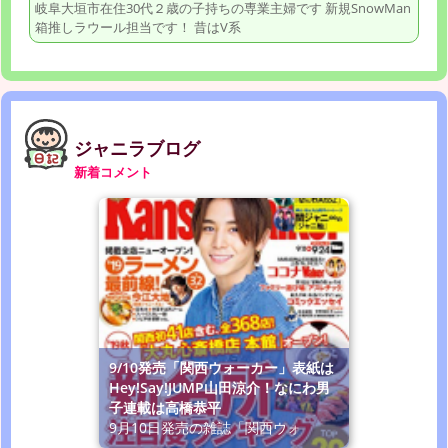
岐阜大垣市在住30代２歳の子持ちの専業主婦です 新規SnowMan
箱推しラウール担当です！ 昔はV系
ジャニラブログ
新着コメント
9/10発売「関西ウォーカー」表紙は
Hey!Say!JUMP山田涼介！なにわ男
子連載は高橋恭平
9月10日発売の雑誌「関西ウォ