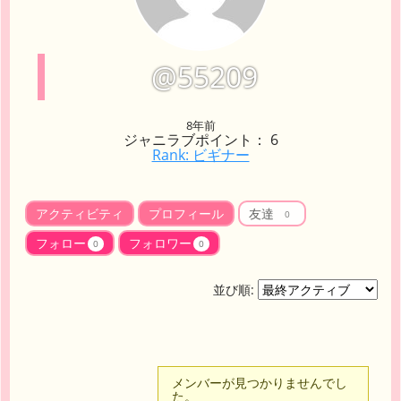
@55209
8年前
ジャニラブポイント： 6
Rank: ビギナー
アクティビティ
プロフィール
友達
0
フォロー
フォロワー
0
0
並び順:
友
メンバーが見つかりませんでし
た。