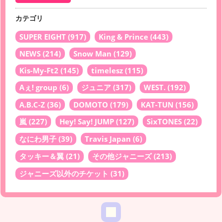
カテゴリ
SUPER EIGHT
(917)
King & Prince
(443)
NEWS
(214)
Snow Man
(129)
Kis-My-Ft2
(145)
timelesz
(115)
Aぇ! group
(6)
ジュニア
(317)
WEST.
(192)
A.B.C-Z
(36)
DOMOTO
(179)
KAT-TUN
(156)
嵐
(227)
Hey! Say! JUMP
(127)
SixTONES
(22)
なにわ男子
(39)
Travis Japan
(6)
タッキー＆翼
(21)
その他ジャニーズ
(213)
ジャニーズ以外のチケット
(31)