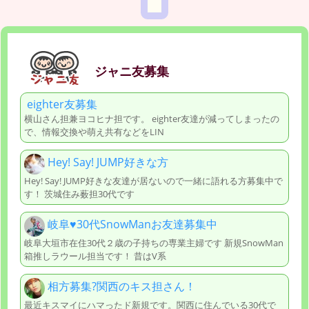
ジャニ友募集
eighter友募集
横山さん担兼ヨコヒナ担です。 eighter友達が減ってしまったの
で、情報交換や萌え共有などをLIN
Hey! Say! JUMP好きな方
Hey! Say! JUMP好きな友達が居ないので一緒に語れる方募集中で
す！ 茨城住み薮担30代です
岐阜♥️30代SnowManお友達募集中
岐阜大垣市在住30代２歳の子持ちの専業主婦です 新規SnowMan
箱推しラウール担当です！ 昔はV系
相方募集?関西のキス担さん！
最近キスマイにハマったド新規です。関西に住んでいる30代で