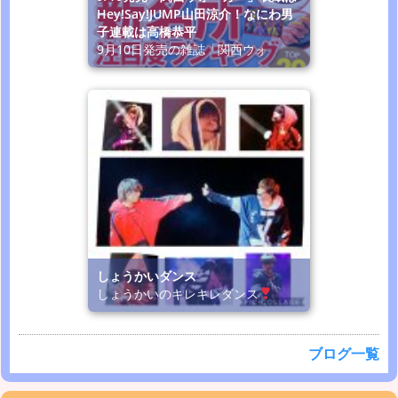
Hey!Say!JUMP山田涼介！なにわ男
子連載は高橋恭平
9月10日発売の雑誌「関西ウォ
しょうかいダンス
しょうかいのキレキレダンス
ブログ一覧