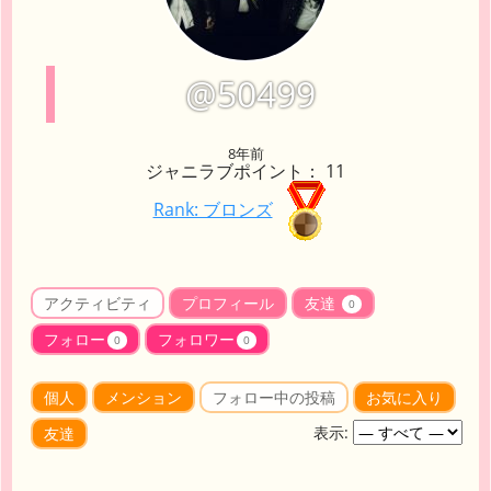
@50499
8年前
ジャニラブポイント： 11
Rank: ブロンズ
アクティビティ
プロフィール
友達
0
フォロー
フォロワー
0
0
個人
メンション
フォロー中の投稿
お気に入り
表示:
友達