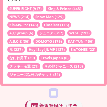
SUPER EIGHT
(917)
King & Prince
(443)
NEWS
(214)
Snow Man
(129)
Kis-My-Ft2
(145)
timelesz
(115)
Aぇ! group
(6)
ジュニア
(317)
WEST.
(192)
A.B.C-Z
(36)
DOMOTO
(179)
KAT-TUN
(156)
嵐
(227)
Hey! Say! JUMP
(127)
SixTONES
(22)
なにわ男子
(39)
Travis Japan
(6)
タッキー＆翼
(21)
その他ジャニーズ
(213)
ジャニーズ以外のチケット
(31)
新規登録はコチラ