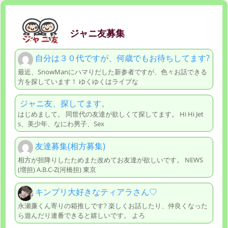
ジャニ友募集
自分は３０代ですが、何歳でもお待ちしてます?
最近、SnowManにハマりだした新参者ですが、色々お話できる
方を探しています！ ゆくゆくはライブな
ジャニ友、探してます。
はじめまして。 同世代の友達が欲しくて探してます。 Hi Hi Jet
s、美少年、なにわ男子、Sex
友達募集(相方募集)
相方が担降りしたためまた改めてお友達が欲しいです。 NEWS
(増担) A.B.C-Z(河橋担) 東京
キンプリ大好きなティアラさん♡
永瀬廉くん寄りの箱推しです? 楽しくお話したり、仲良くなった
ら遊んだり連番できると嬉しいです。 よろ