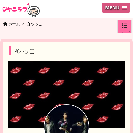
MENU
ホーム
>
やっこ
メニュ
ログイ
やっこ
ユーザ
検索