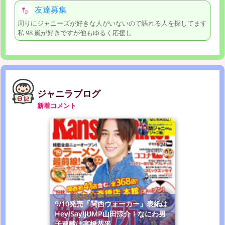
友達募集
周りにジャニーズが好きな人がいないので語れる人を探してます
私 98 嵐が好きですが他もゆるく応援し
ジャニラブログ
新着コメント
9/10発売「関西ウォーカー」表紙は
Hey!Say!JUMP山田涼介！なにわ男
子連載は高橋恭平