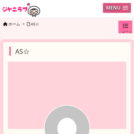
MENU
ホーム
>
AS☆
メニュ
ログイ
AS☆
ユーザ
検索