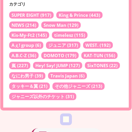
カテゴリ
SUPER EIGHT
(917)
King & Prince
(443)
NEWS
(214)
Snow Man
(129)
Kis-My-Ft2
(145)
timelesz
(115)
Aぇ! group
(6)
ジュニア
(317)
WEST.
(192)
A.B.C-Z
(36)
DOMOTO
(179)
KAT-TUN
(156)
嵐
(227)
Hey! Say! JUMP
(127)
SixTONES
(22)
なにわ男子
(39)
Travis Japan
(6)
タッキー＆翼
(21)
その他ジャニーズ
(213)
ジャニーズ以外のチケット
(31)