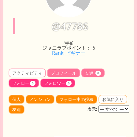
@47786
8年前
ジャニラブポイント： 6
Rank: ビギナー
アクティビティ
プロフィール
友達
0
フォロー
フォロワー
0
0
個人
メンション
フォロー中の投稿
お気に入り
表示:
友達