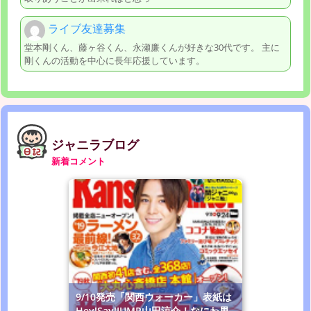
ライブ友達募集
堂本剛くん、藤ヶ谷くん、永瀬廉くんが好きな30代です。 主に
剛くんの活動を中心に長年応援しています。
ジャニラブログ
新着コメント
9/10発売「関西ウォーカー」表紙は
Hey!Say!JUMP山田涼介！なにわ男