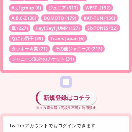
Aぇ! group
(6)
ジュニア
(317)
WEST.
(192)
A.B.C-Z
(36)
DOMOTO
(179)
KAT-TUN
(156)
嵐
(227)
Hey! Say! JUMP
(127)
SixTONES
(22)
なにわ男子
(39)
Travis Japan
(6)
タッキー＆翼
(21)
その他ジャニーズ
(213)
ジャニーズ以外のチケット
(31)
新規登録はコチラ
※１８歳未満（高校生不可）利用禁止
Twitterアカウントでもログインできます