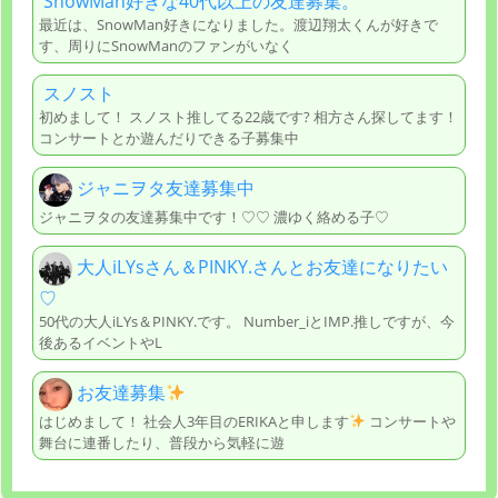
SnowMan好きな40代以上の友達募集。
最近は、SnowMan好きになりました。渡辺翔太くんが好きで
す、周りにSnowManのファンがいなく
スノスト
初めまして！ スノスト推してる22歳です? 相方さん探してます！
コンサートとか遊んだりできる子募集中
ジャニヲタ友達募集中
ジャニヲタの友達募集中です！♡♡ 濃ゆく絡める子♡
大人iLYsさん＆PINKY.さんとお友達になりたい
♡
50代の大人iLYs＆PINKY.です。 Number_iとIМP.推しですが、今
後あるイベントやL
お友達募集
はじめまして！ 社会人3年目のERIKAと申します
コンサートや
舞台に連番したり、普段から気軽に遊