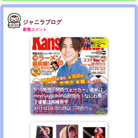
ジャニラブログ
新着コメント
9/10発売「関西ウォーカー」表紙は
Hey!Say!JUMP山田涼介！なにわ男
子連載は高橋恭平
9月10日発売の雑誌「関西ウォ