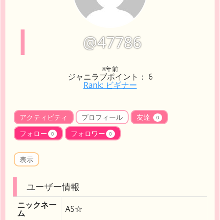
@47786
8年前
ジャニラブポイント： 6
Rank: ビギナー
アクティビティ
プロフィール
友達
0
フォロー
フォロワー
0
0
表示
ユーザー情報
ニックネー
AS☆
ム