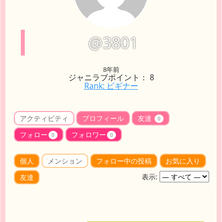
@3801
8年前
ジャニラブポイント： 8
Rank: ビギナー
アクティビティ
プロフィール
友達
0
フォロー
フォロワー
0
0
個人
メンション
フォロー中の投稿
お気に入り
表示:
友達