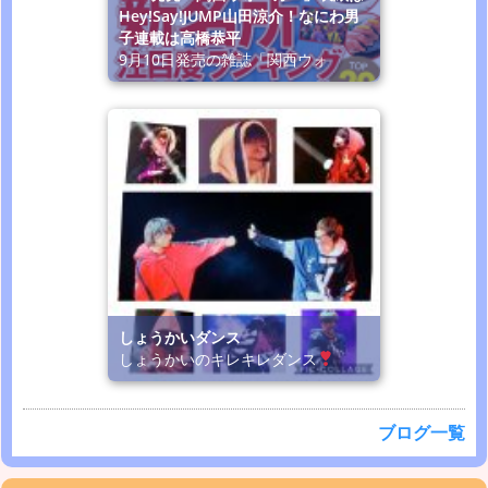
Hey!Say!JUMP山田涼介！なにわ男
子連載は高橋恭平
9月10日発売の雑誌「関西ウォ
しょうかいダンス
しょうかいのキレキレダンス
ブログ一覧