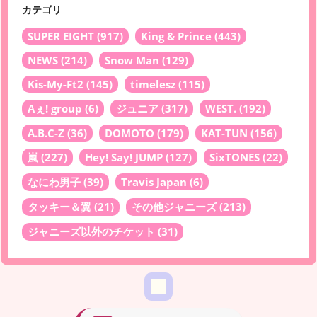
カテゴリ
SUPER EIGHT
(917)
King & Prince
(443)
NEWS
(214)
Snow Man
(129)
Kis-My-Ft2
(145)
timelesz
(115)
Aぇ! group
(6)
ジュニア
(317)
WEST.
(192)
A.B.C-Z
(36)
DOMOTO
(179)
KAT-TUN
(156)
嵐
(227)
Hey! Say! JUMP
(127)
SixTONES
(22)
なにわ男子
(39)
Travis Japan
(6)
タッキー＆翼
(21)
その他ジャニーズ
(213)
ジャニーズ以外のチケット
(31)