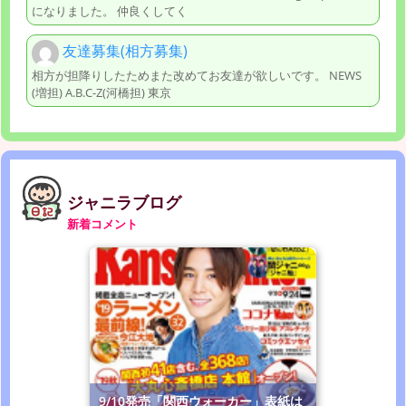
になりました。 仲良くしてく
友達募集(相方募集)
相方が担降りしたためまた改めてお友達が欲しいです。 NEWS
(増担) A.B.C-Z(河橋担) 東京
ジャニラブログ
新着コメント
9/10発売「関西ウォーカー」表紙は