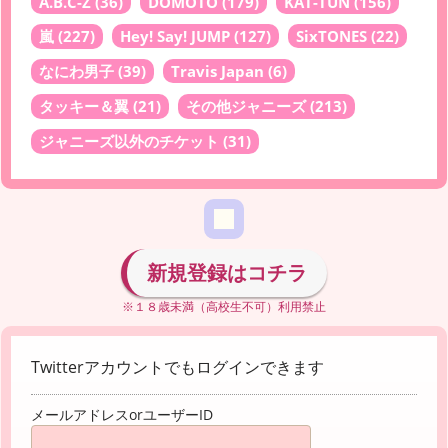
A.B.C-Z
(36)
DOMOTO
(179)
KAT-TUN
(156)
嵐
(227)
Hey! Say! JUMP
(127)
SixTONES
(22)
なにわ男子
(39)
Travis Japan
(6)
タッキー＆翼
(21)
その他ジャニーズ
(213)
ジャニーズ以外のチケット
(31)
新規登録はコチラ
※１８歳未満（高校生不可）利用禁止
Twitterアカウントでもログインできます
メールアドレスorユーザーID