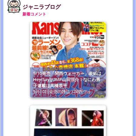
ジャニラブログ
新着コメント
9/10発売「関西ウォーカー」表紙は
Hey!Say!JUMP山田涼介！なにわ男
子連載は高橋恭平
9月10日発売の雑誌「関西ウォ