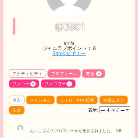
@3801
8年前
ジャニラブポイント： 8
Rank: ビギナー
アクティビティ
プロフィール
友達
0
フォロー
フォロワー
0
0
個人
メンション
フォロー中の投稿
お気に入り
表示:
友達
あいこ
さんのプロフィールが更新されました。
8年