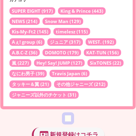
SUPER EIGHT
(917)
King & Prince
(443)
NEWS
(214)
Snow Man
(129)
Kis-My-Ft2
(145)
timelesz
(115)
Aぇ! group
(6)
ジュニア
(317)
WEST.
(192)
A.B.C-Z
(36)
DOMOTO
(179)
KAT-TUN
(156)
嵐
(227)
Hey! Say! JUMP
(127)
SixTONES
(22)
なにわ男子
(39)
Travis Japan
(6)
タッキー＆翼
(21)
その他ジャニーズ
(212)
ジャニーズ以外のチケット
(31)
新規登録はコチラ