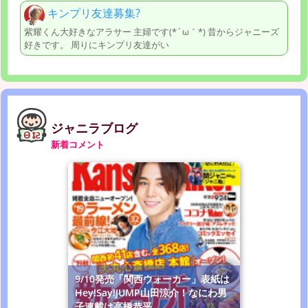
キンプリ友達募集?
紫耀くん大好きなアラサー 主婦です(*´ω｀*) 昔からジャニーズ
好きです。 周りにキンプリ友達がい
ジャニラブログ
新着コメント
9/10発売「関西ウォーカー」表紙は
Hey!Say!JUMP山田涼介！なにわ男
子連載は高橋恭平