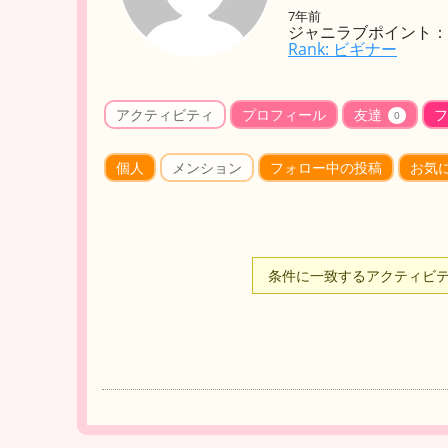
7年前
ジャニラブポイント： 
Rank: ビギナー
アクティビティ
プロフィール
友達
フ
0
個人
メンション
フォロー中の投稿
お気
条件に一致するアクティビ