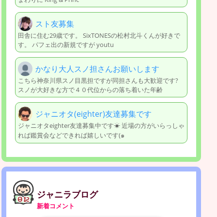
スト友募集
田舎に住む29歳です。 SixTONESの松村北斗くんが好きで
す。 パフェ出の新規ですが youtu
かなり大人スノ担さんお願いします
こちら神奈川県スノ目黒担ですが同担さんも大歓迎です?
スノが大好きな方で４０代位からの落ち着いた年齢
ジャニオタ(eighter)友達募集です
ジャニオタeighter友達募集中です☀︎ 近場の方がいらっしゃ
れば鑑賞会などできれば嬉しいです(๑
ジャニラブログ
新着コメント