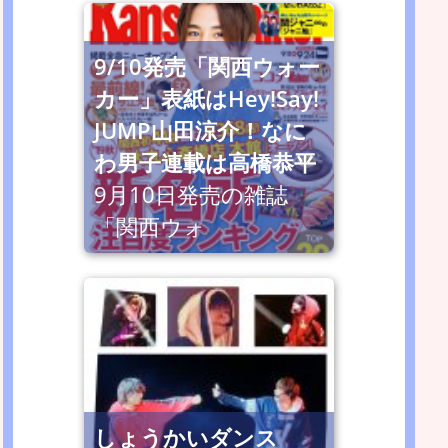
9/10発売「関西ウォー
カー」表紙はHey!Say!
JUMP山田涼介！なに
わ男子連載は高橋恭平
9月10日発売の雑誌
「関西ウォ
しょうかいダンス