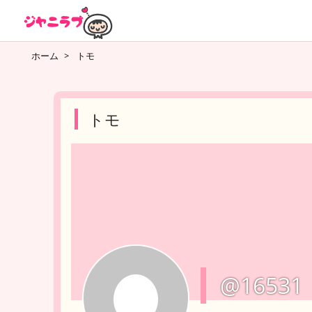
ホーム
>
トモ
トモ
@16531