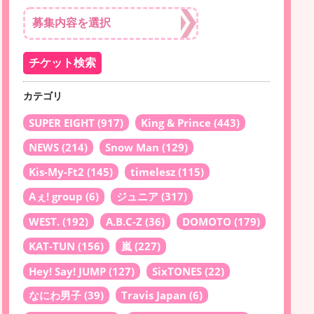
カテゴリ
SUPER EIGHT
(917)
King & Prince
(443)
NEWS
(214)
Snow Man
(129)
Kis-My-Ft2
(145)
timelesz
(115)
Aぇ! group
(6)
ジュニア
(317)
WEST.
(192)
A.B.C-Z
(36)
DOMOTO
(179)
KAT-TUN
(156)
嵐
(227)
Hey! Say! JUMP
(127)
SixTONES
(22)
なにわ男子
(39)
Travis Japan
(6)