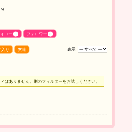
9
ォロー
フォロワー
0
0
表示:
に入り
友達
ティはありません。別のフィルターをお試しください。