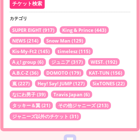
カテゴリ
SUPER EIGHT
(917)
King & Prince
(443)
NEWS
(214)
Snow Man
(129)
Kis-My-Ft2
(145)
timelesz
(115)
Aぇ! group
(6)
ジュニア
(317)
WEST.
(192)
A.B.C-Z
(36)
DOMOTO
(179)
KAT-TUN
(156)
嵐
(227)
Hey! Say! JUMP
(127)
SixTONES
(22)
なにわ男子
(39)
Travis Japan
(6)
タッキー＆翼
(21)
その他ジャニーズ
(213)
ジャニーズ以外のチケット
(31)