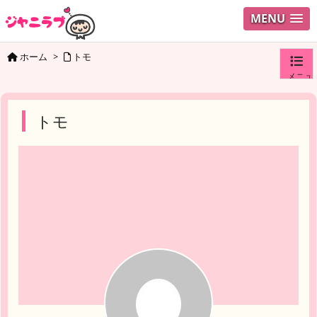
MENU
ホーム
>
トモ
メニュ
ログイ
トモ
ユーザ
検索