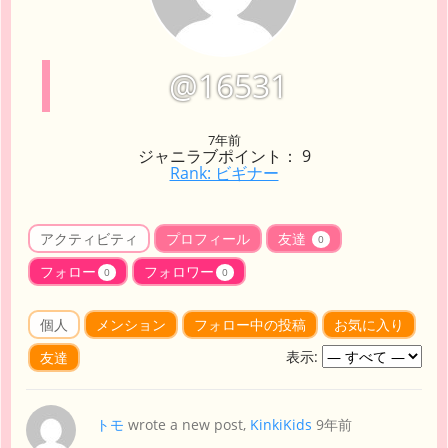
@16531
7年前
ジャニラブポイント： 9
Rank: ビギナー
アクティビティ
プロフィール
友達
0
フォロー
フォロワー
0
0
個人
メンション
フォロー中の投稿
お気に入り
表示:
友達
トモ
wrote a new post,
KinkiKids
9年前