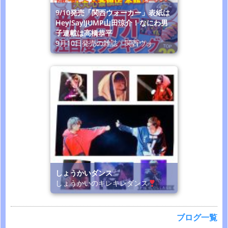
9/10発売「関西ウォーカー」表紙は
Hey!Say!JUMP山田涼介！なにわ男
子連載は高橋恭平
9月10日発売の雑誌「関西ウォ
しょうかいダンス
しょうかいのキレキレダンス
ブログ一覧