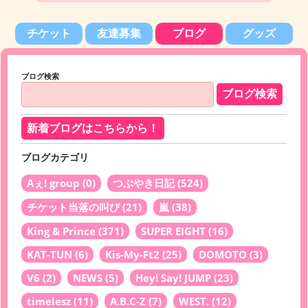
チケット
友達募集
ブログ
グッズ
ブログ検索
新着ブログはこちらから！
ブログカテゴリ
Aぇ! group
(0)
つぶやき日記
(524)
チケット当落の叫び
(21)
嵐
(38)
King & Prince
(371)
SUPER EIGHT
(16)
KAT-TUN
(6)
Kis-My-Ft2
(25)
DOMOTO
(3)
V6
(2)
NEWS
(5)
Hey! Say! JUMP
(23)
timelesz
(11)
A.B.C-Z
(7)
WEST.
(12)