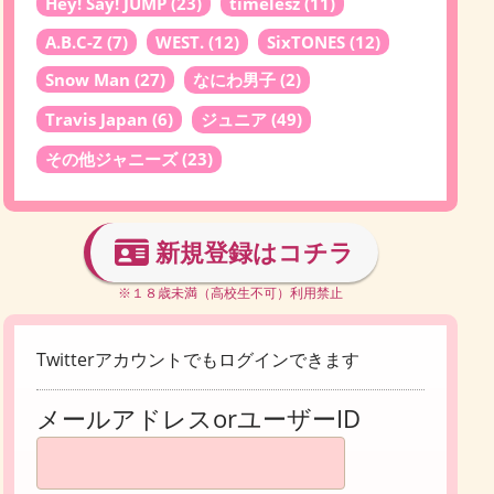
Hey! Say! JUMP
(23)
timelesz
(11)
A.B.C-Z
(7)
WEST.
(12)
SixTONES
(12)
Snow Man
(27)
なにわ男子
(2)
Travis Japan
(6)
ジュニア
(49)
その他ジャニーズ
(23)
新規登録はコチラ
※１８歳未満（高校生不可）利用禁止
Twitterアカウントでもログインできます
メールアドレスorユーザーID