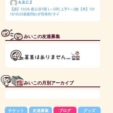
A.B.C-Z
【譲】10/26 夜公演1階 L～O列 上手1～2枚【求】10/
1610/23昼夜問わず同等列 サイ
みいこの友達募集
みいこの月別アーカイブ
チケット
友達募集
ブログ
グッズ