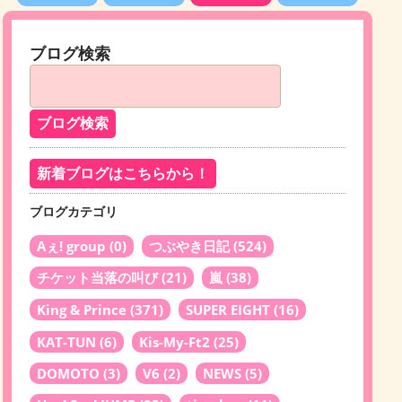
ブログ検索
新着ブログはこちらから！
ブログカテゴリ
Aぇ! group
(0)
つぶやき日記
(524)
チケット当落の叫び
(21)
嵐
(38)
King & Prince
(371)
SUPER EIGHT
(16)
KAT-TUN
(6)
Kis-My-Ft2
(25)
DOMOTO
(3)
V6
(2)
NEWS
(5)