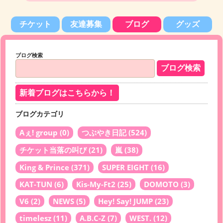
チケット
友達募集
ブログ
グッズ
ブログ検索
新着ブログはこちらから！
ブログカテゴリ
Aぇ! group
(0)
つぶやき日記
(524)
チケット当落の叫び
(21)
嵐
(38)
King & Prince
(371)
SUPER EIGHT
(16)
KAT-TUN
(6)
Kis-My-Ft2
(25)
DOMOTO
(3)
V6
(2)
NEWS
(5)
Hey! Say! JUMP
(23)
timelesz
(11)
A.B.C-Z
(7)
WEST.
(12)