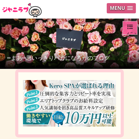
MENU
メニュ
ログイ
∞まあ∞思いっきりバカになろうのブログ
ユーザ
検索