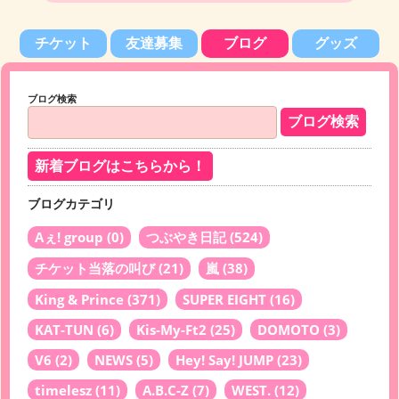
チケット
友達募集
ブログ
グッズ
ブログ検索
新着ブログはこちらから！
ブログカテゴリ
Aぇ! group
(0)
つぶやき日記
(524)
チケット当落の叫び
(21)
嵐
(38)
King & Prince
(371)
SUPER EIGHT
(16)
KAT-TUN
(6)
Kis-My-Ft2
(25)
DOMOTO
(3)
V6
(2)
NEWS
(5)
Hey! Say! JUMP
(23)
timelesz
(11)
A.B.C-Z
(7)
WEST.
(12)