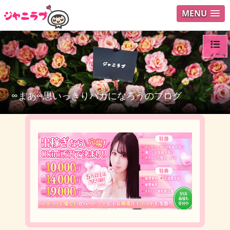
MENU
メニュ
ログイ
∞まあ∞思いっきりバカになろうのブログ
ユーザ
検索