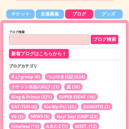
チケット
友達募集
ブログ
グッズ
ブログ検索
新着ブログはこちらから！
ブログカテゴリ
Aぇ! group
(0)
つぶやき日記
(524)
チケット当落の叫び
(21)
嵐
(38)
King & Prince
(371)
SUPER EIGHT
(16)
KAT-TUN
(6)
Kis-My-Ft2
(25)
DOMOTO
(3)
V6
(2)
NEWS
(5)
Hey! Say! JUMP
(23)
timelesz
(11)
A.B.C-Z
(7)
WEST.
(12)