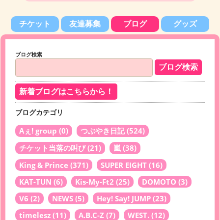
チケット
友達募集
ブログ
グッズ
ブログ検索
新着ブログはこちらから！
ブログカテゴリ
Aぇ! group
(0)
つぶやき日記
(524)
チケット当落の叫び
(21)
嵐
(38)
King & Prince
(371)
SUPER EIGHT
(16)
KAT-TUN
(6)
Kis-My-Ft2
(25)
DOMOTO
(3)
V6
(2)
NEWS
(5)
Hey! Say! JUMP
(23)
timelesz
(11)
A.B.C-Z
(7)
WEST.
(12)