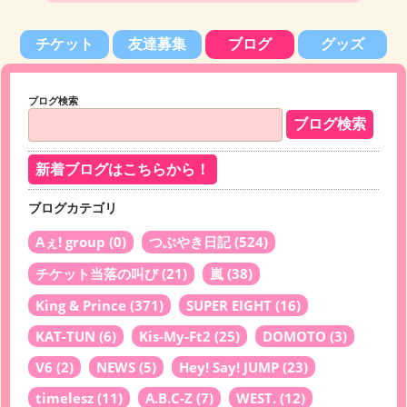
チケット
友達募集
ブログ
グッズ
ブログ検索
新着ブログはこちらから！
ブログカテゴリ
Aぇ! group
(0)
つぶやき日記
(524)
チケット当落の叫び
(21)
嵐
(38)
King & Prince
(371)
SUPER EIGHT
(16)
KAT-TUN
(6)
Kis-My-Ft2
(25)
DOMOTO
(3)
V6
(2)
NEWS
(5)
Hey! Say! JUMP
(23)
timelesz
(11)
A.B.C-Z
(7)
WEST.
(12)