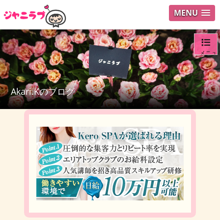
MENU
メニュ
ログイ
Akari.Kのブログ
ユーザ
検索