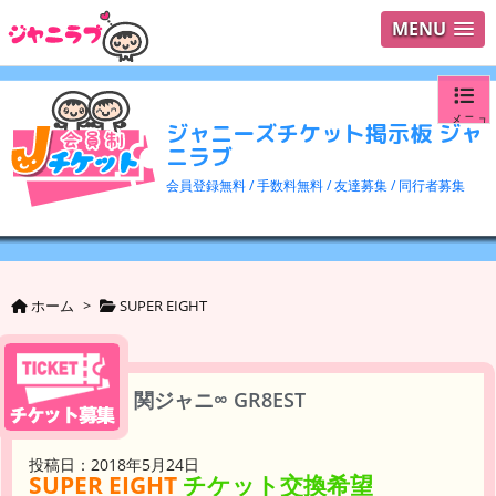
MENU
メニュ
ジャニーズチケット掲示板 ジャ
ニラブ
ログイ
会員登録無料 / 手数料無料 / 友達募集 / 同行者募集
ユーザ
検索
ホーム
>
SUPER EIGHT
関ジャニ∞ GR8EST
投稿日：2018年5月24日
SUPER EIGHT
チケット交換希望