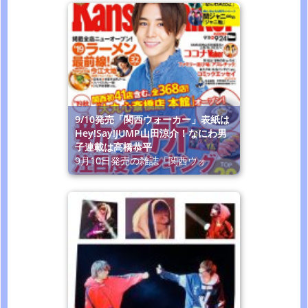
9/10発売「関西ウォーカー」表紙は
Hey!Say!JUMP山田涼介！なにわ男
子連載は高橋恭平
9月10日発売の雑誌「関西ウォ