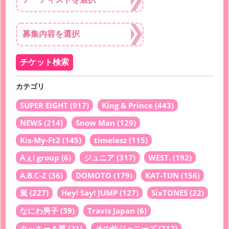
カテゴリ
SUPER EIGHT
(917)
King & Prince
(443)
NEWS
(214)
Snow Man
(129)
Kis-My-Ft2
(145)
timelesz
(115)
Aぇ! group
(6)
ジュニア
(317)
WEST.
(192)
A.B.C-Z
(36)
DOMOTO
(179)
KAT-TUN
(156)
嵐
(227)
Hey! Say! JUMP
(127)
SixTONES
(22)
なにわ男子
(39)
Travis Japan
(6)
タッキー＆翼
(21)
その他ジャニーズ
(212)