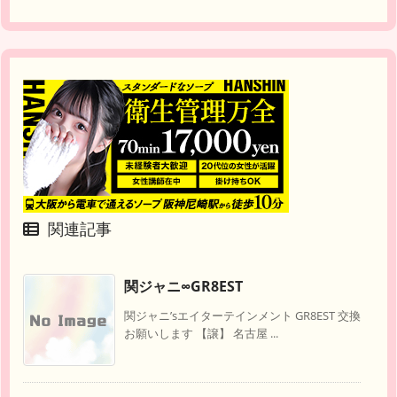
関連記事
関ジャニ∞GR8EST
関ジャニ’sエイターテインメント GR8EST 交換
お願いします 【譲】 名古屋 ...