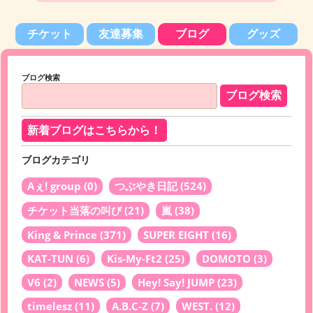
チケット
友達募集
ブログ
グッズ
ブログ検索
新着ブログはこちらから！
ブログカテゴリ
Aぇ! group
(0)
つぶやき日記
(524)
チケット当落の叫び
(21)
嵐
(38)
King & Prince
(371)
SUPER EIGHT
(16)
KAT-TUN
(6)
Kis-My-Ft2
(25)
DOMOTO
(3)
V6
(2)
NEWS
(5)
Hey! Say! JUMP
(23)
timelesz
(11)
A.B.C-Z
(7)
WEST.
(12)