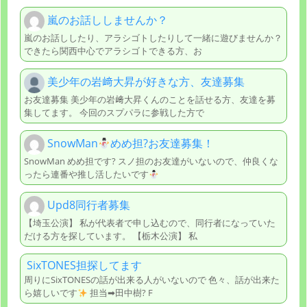
嵐のお話ししませんか？
嵐のお話ししたり、アラシゴトしたりして一緒に遊びませんか？
できたら関西中心でアラシゴトできる方、お
美少年の岩﨑大昇が好きな方、友達募集
お友達募集 美少年の岩﨑大昇くんのことを話せる方、友達を募
集してます。 今回のスプパラに参戦した方で
SnowMan
めめ担?お友達募集！
SnowMan めめ担です? スノ担のお友達がいないので、仲良くな
ったら連番や推し活したいです
Upd8同行者募集
【埼玉公演】 私が代表者で申し込むので、同行者になっていた
だける方を探しています。 【栃木公演】 私
SixTONES担探してます
周りにSixTONESの話が出来る人がいないので 色々、話が出来た
ら嬉しいです
担当➡田中樹? F