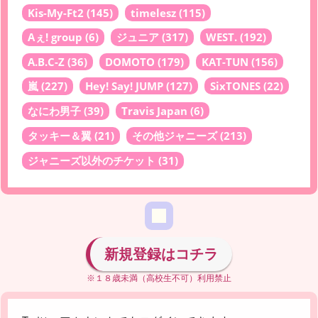
Kis-My-Ft2
(145)
timelesz
(115)
Aぇ! group
(6)
ジュニア
(317)
WEST.
(192)
A.B.C-Z
(36)
DOMOTO
(179)
KAT-TUN
(156)
嵐
(227)
Hey! Say! JUMP
(127)
SixTONES
(22)
なにわ男子
(39)
Travis Japan
(6)
タッキー＆翼
(21)
その他ジャニーズ
(213)
ジャニーズ以外のチケット
(31)
新規登録はコチラ
※１８歳未満（高校生不可）利用禁止