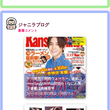
ジャニラブログ
新着コメント
9/10発売「関西ウォーカー」表紙は
Hey!Say!JUMP山田涼介！なにわ男
子連載は高橋恭平
9月10日発売の雑誌「関西ウォ