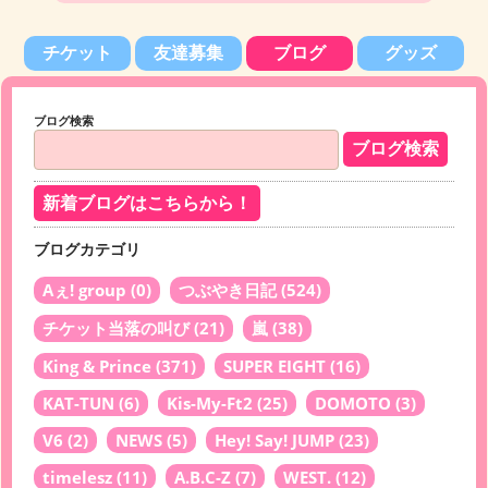
チケット
友達募集
ブログ
グッズ
ブログ検索
新着ブログはこちらから！
ブログカテゴリ
Aぇ! group
(0)
つぶやき日記
(524)
チケット当落の叫び
(21)
嵐
(38)
King & Prince
(371)
SUPER EIGHT
(16)
KAT-TUN
(6)
Kis-My-Ft2
(25)
DOMOTO
(3)
V6
(2)
NEWS
(5)
Hey! Say! JUMP
(23)
timelesz
(11)
A.B.C-Z
(7)
WEST.
(12)