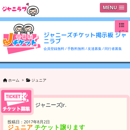
MENU
メニュ
ジャニーズチケット掲示板 ジャ
ニラブ
ログイ
会員登録無料 / 手数料無料 / 友達募集 / 同行者募集
ユーザ
検索
ホーム
>
ジュニア
ジャニーズJr.
投稿日：2017年8月2日
ジュニア
チケット譲ります