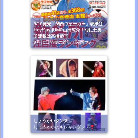
9/10発売「関西ウォーカー」表紙は
Hey!Say!JUMP山田涼介！なにわ男
子連載は高橋恭平
9月10日発売の雑誌「関西ウォ
しょうかいダンス
しょうかいのキレキレダンス