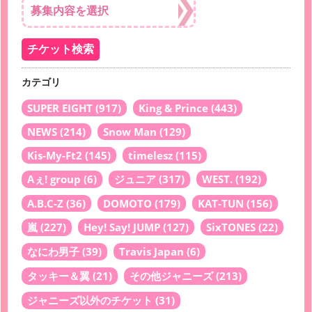
カテゴリ
SUPER EIGHT
(917)
King & Prince
(443)
NEWS
(214)
Snow Man
(129)
Kis-My-Ft2
(145)
timelesz
(115)
Aぇ! group
(6)
ジュニア
(317)
WEST.
(192)
A.B.C-Z
(36)
DOMOTO
(179)
KAT-TUN
(156)
嵐
(227)
Hey! Say! JUMP
(127)
SixTONES
(22)
なにわ男子
(39)
Travis Japan
(6)
タッキー＆翼
(21)
その他ジャニーズ
(213)
ジャニーズ以外のチケット
(31)