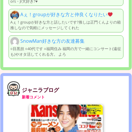
ors・Jr大好き?♥
Aぇ！groupが好きな方と仲良くなりたい
Aぇ！groupが好きな方と話したいです?推しは正門くんよりの箱
推しなので気軽にメッセージしてくれた
SnowMan好きな方の友達募集
○目黒担 ○40代です ○福岡住み 福岡の方で一緒にコンサート(遠征
も)やオタ活してくれる方。 よろ
ジャニラブログ
新着コメント