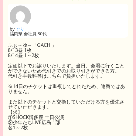
by
ぐり
福岡県 会社員 30代
ふぉ～ゆ～「GACHI」
8/13昼 1枚
8/14昼 1～2枚
定価以下でお譲りいたします。当日、会場に行くこと
ができないため代引きでのお取り引きができる方。
代引き手数料等はこちらで負担いたします。
※14日のチケットは重複してとれたため、連番ではあ
りません。
また以下のチケットと交換していただける方を優先さ
せていただきます。
【求】
①SHOCK博多座 土日公演
②少年たちLIVE広島 1部
各1～2枚