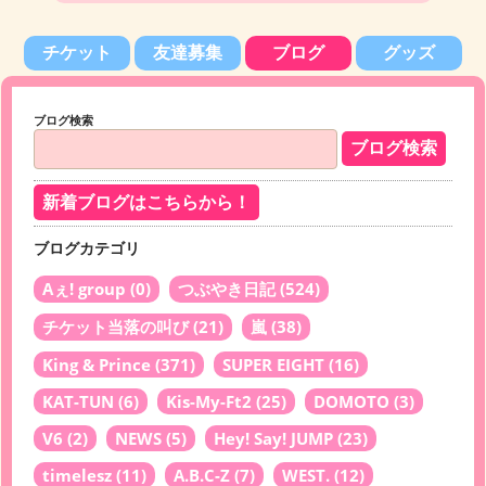
チケット
友達募集
ブログ
グッズ
ブログ検索
新着ブログはこちらから！
ブログカテゴリ
Aぇ! group
(0)
つぶやき日記
(524)
チケット当落の叫び
(21)
嵐
(38)
King & Prince
(371)
SUPER EIGHT
(16)
KAT-TUN
(6)
Kis-My-Ft2
(25)
DOMOTO
(3)
V6
(2)
NEWS
(5)
Hey! Say! JUMP
(23)
timelesz
(11)
A.B.C-Z
(7)
WEST.
(12)